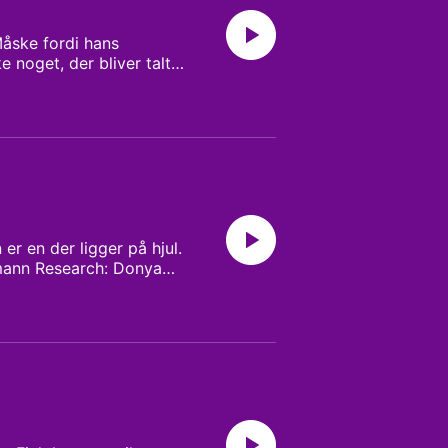
Måske fordi hans
e noget, der bliver talt
an vil også gerne huske
å opdragelsen, og det gør
seng, og der er i det
etydning for hans lave
Peter Larsen Redaktør:
r en der ligger på hjul.
emann Research: Donya