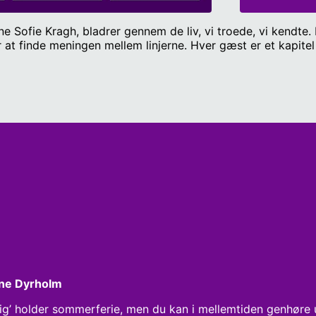
 Sofie Kragh, bladrer gennem de liv, vi troede, vi kendte. 
nde meningen mellem linjerne. Hver gæst er et kapitel for sig. Mennesker so
rine Dyrholm
 sig’ holder sommerferie, men du kan i mellemtiden genhøre