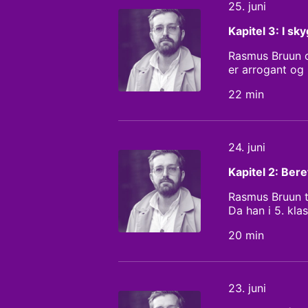
25. juni
Kapitel 3: I s
Rasmus Bruun o
er arrogant og
problemer med 
22 min
Rasmus Bruun få
mandlige skuesp
herhjemme. Da 
Bruun at tvivl
24. juni
skuespiller. Væ
Research: Don
Kapitel 2: Bere
Rasmus Bruun tø
Da han i 5. kla
replikkerne, og
20 min
Klampenborg. R
og endelig føle
lægger han sig 
Anne Sofie Kra
23. juni
Lykkeberg