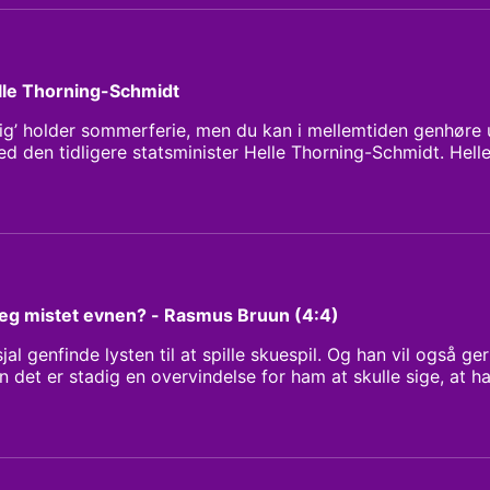
ose vendte op og ned på hendes forståelse af sig selv. Kl
stian Stemann Research: Sarah Bech
elle Thorning-Schmidt
 sig’ holder sommerferie, men du kan i mellemtiden genhøre
 den tidligere statsminister Helle Thorning-Schmidt. Hell
en var vundet, da hun blev statsminister. Men både før og 
terne magtkampe, lækkede fortrolige dokumenter og polit
 sammenklip fortæller hun om dramaet bag kulisserne og om 
. Klipper: Leo Peter Larsen Redaktør: Christian Stemann Re
 jeg mistet evnen? - Rasmus Bruun (4:4)
al genfinde lysten til at spille skuespil. Og han vil også ge
 det er stadig en overvindelse for ham at skulle sige, at ha
med tredje sæson af Orkesteret mærker han noget, der får ha
 evnen? Vært: Anne Sofie Kragh Klipper: Leo Peter Larsen R
rch: Donya Lykkeberg