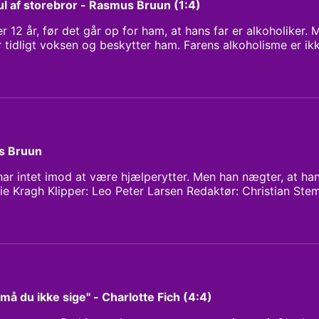
jul af storebror - Rasmus Bruun (1:4)
 12 år, før det går op for ham, at hans far er alkoholiker. 
r tidligt voksen og beskytter ham. Farens alkoholisme er ikk
og i dag skal han stadig tage tilløb til at tale om det. For h
, han også var. Det er hans Mor, der står for det hele, ogs
 faire-måden. Rasmus må selv bestemme, hvornår han skal i 
 nogen rammer eller forventninger til ham. Om det har en b
an aldrig tænkt over. Vært: Anne Sofie Kragh Klipper: Leo 
ann Research: Donya Lykkeberg
s Bruun
r intet imod at være hjælperytter. Men han nægter, at han e
ie Kragh Klipper: Leo Peter Larsen Redaktør: Christian St
 må du ikke sige" - Charlotte Fich (4:4)