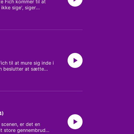
te Fich kommer til at
ikke sige', siger
Det sætter gang i nye
t hun vil lære sig selv at
 Peter Larsen Redaktør:
 til at mure sig inde i
 beslutter at sætte
Fly, spørger, om hun vil
sige ja. Det bliver
Larsen Redaktør:
4)
 scenen, er det en
 sit store gennembrud