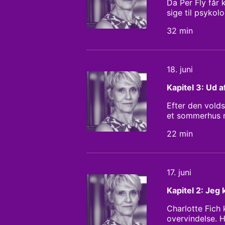
Da Per Fly får 
sige til psykol
psykologen. Me
32 min
overvejelser. Op
tro på, at hun 
Christian Stem
18. juni
Kapitel 3: Ud a
Efter den vold
et sommerhus m
karrieren på st
22 min
være med i hans
første skridt u
Christian Stem
17. juni
Kapitel 2: Jeg
Charlotte Fich
overvindelse. H