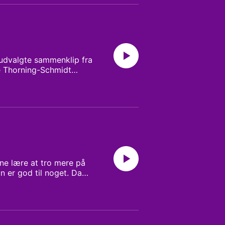
ipper: Leo Peter Larsen
 udvalgte sammenklip fra
e Thorning-Schmidt
efter valgsejren blev
iske modstandere tæt på
livet efter
search: Sarah Bech
rne lære at tro mere på
n er god til noget. Da
m til at tvivle igen.
edaktør: Christian