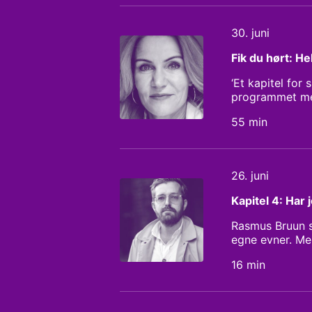
sen ADHD-diagn
Redaktør: Chri
30. juni
Fik du hørt: H
‘Et kapitel for
programmet med
troede, at kamp
55 min
hun mødt af in
hende. I dette
Christiansborg
26. juni
Kapitel 4: Har
Rasmus Bruun sj
egne evner. Men
han går i gang 
16 min
Har han mistet
Stemann Resea