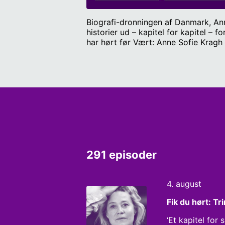
Biografi-dronningen af Danmark, Anne
historier ud – kapitel for kapitel – for at fi
har hørt før Vært: Anne Sofie Kragh
291 episoder
4. august
Fik du hørt: T
‘Et kapitel for