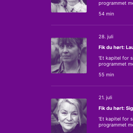
programmet med
men bag succes
54 min
om forholdet me
om frygten for 
offentligt – og
Redaktør: Chri
28. juli
Fik du hørt: L
‘Et kapitel for
programmet med
oplevede under
55 min
sammenklip for
have forladt si
vrede, det tog 
et afgørende sp
21. juli
Research: Sara
Fik du hørt: Si
‘Et kapitel for
programmet med 
blev mobbet i s