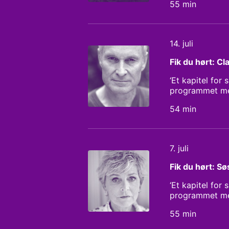
55 min
og gjorde hende
fortæller hun 
om kærligheden,
Stemann Resea
14. juli
Fik du hørt: C
‘Et kapitel for
programmet med
aldrig ville bl
54 min
på verdenskort
brud bag succe
mission måske 
Sarah Bech
7. juli
Fik du hørt: Sø
‘Et kapitel for
programmet med
til den anden 
55 min
karriere. I de
livstruende kræ