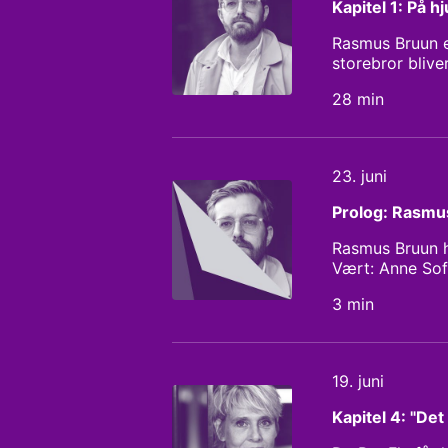
Kapitel 1: På h
Rasmus Bruun er
storebror blive
om i familien, 
28 min
ham for alt det
hun på Laissez
hele taget ikke
selvværd, har h
23. juni
Christian Stem
Prolog: Rasmu
Rasmus Bruun ha
Vært: Anne Sof
Lykkeberg
3 min
19. juni
Kapitel 4: "Det