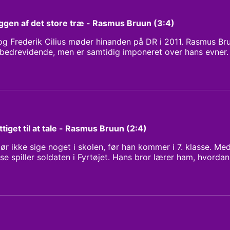
kyggen af det store træ - Rasmus Bruun (3:4)
g Frederik Cilius møder hinanden på DR i 2011. Rasmus Bru
 bedrevidende, men er samtidig imponeret over hans evner.
at være hjælperytter for ham. I 2015 bryder de igennem m
r også en hovedrolle i en spillefilm og vinder en internati
iller. Han er meget glad for prisen, men konstaterer også,
Frederik Cilius vinder en Robert for første sæson af Orke
e på, om han overhovedet kan noget. Han mister lysten og t
rt: Anne Sofie Kragh Klipper: Leo Peter Larsen Redaktør: C
ya Lykkeberg
ttiget til at tale - Rasmus Bruun (2:4)
r ikke sige noget i skolen, før han kommer i 7. klasse. Me
sse spiller soldaten i Fyrtøjet. Hans bror lærer ham, hvordan
 det bliver en kæmpe succes. Også i en grad, der skaffer ha
asmus Bruun nyder hvert et øjeblik, han står på scenen. A
r han sig berettiget til at tale. Men da han skal gentage s
syg. Han tør ikke. Han er slet ikke vant til at håndtere et f
gh Klipper: Leo Peter Larsen Redaktør: Christian Stemann 