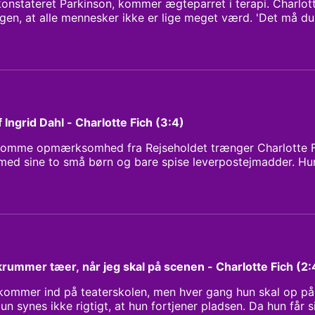
konstateret Parkinson, kommer ægteparret i terapi. Charlot
ogen, at alle mennesker ikke er lige meget værd. 'Det må du 
n hun føler ikke, at hun er lige så meget værd som andre. 
 til sin 60-års fødselsdag beslutter Charlotte Fich sig for, a
har masser at byde på. Vært: Anne Sofie Kragh Klipper: Leo
ann Research: Donya Lykkeberg
f Ingrid Dahl - Charlotte Fich (3:4)
somme opmærksomhed fra Rejseholdet trænger Charlotte Fich
ed sine to små børn og bare spise leverpostejmadder. Hun
andby for en tid. Men da hendes mand, filminstruktøren Per 
 næste spillefilm Drabet, er hun ikke i tvivl om, at hun skal 
d af Ingrid Dahl. Vært: Anne Sofie Kragh Klipper: Leo Peter 
ann Research: Donya Lykkeberg
 krummer tæer, når jeg skal på scenen - Charlotte Fich (2:
 kommer ind på teaterskolen, men hver gang hun skal op på
un synes ikke rigtigt, at hun fortjener pladsen. Da hun får