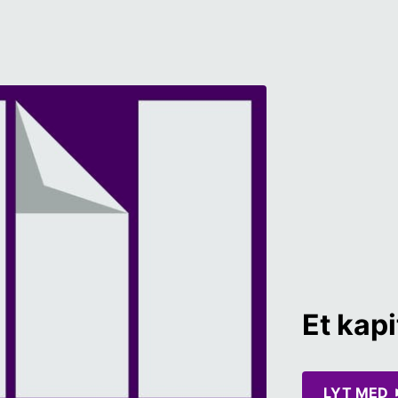
Et kapi
LYT MED