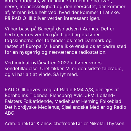
vores podcasts, vil du kunne fornemme nærvær,
nerve, menneskelighed og den nervøsitet, der kommer
af, at man ikke helt ved, hvad der kommer til at ske.
På RADIO IIII bliver verden interessant igen.
Vi har base på Banegårdspladsen i Aarhus. Det er
herfra, vores verden går. Lige bag os løber
togskinnerne, der forbinder os med Danmark og
resten af Europa. Vi kunne ikke ønske os et bedre sted
for en nysgerrig og nærværende radiostation.
Ved midnat nytårsaften 2027 udløber vores
sendetilladelse. Uret tikker. Vi er den sidste taleradio,
og vi har alt at vinde. Så lyt med.
RADIO IIII drives i regi af Radio FM4 A/S, der ejes af
Bornholms Tidende, Flensborg Avis, JFM, Lolland-
Falsters Folketidende, Mediehuset Herning Folkeblad,
Det Nordjyske Mediehus, Sjællandske Medier og Radio
ABC.
Adm. direktør & ansv. chefredaktør er Nikolai Thyssen.