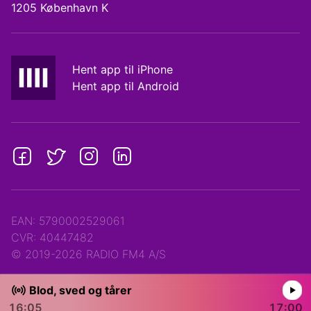
1205 København K
Hent app til iPhone
Hent app til Android
EAN: 5790002529061
CVR: 40447482
© 2019-2026 RADIO FM4 A/S
Blod, sved og tårer
16:05
17:00