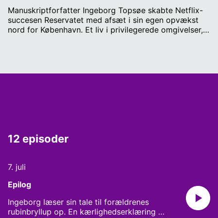
Manuskriptforfatter Ingeborg Topsøe skabte Netflix-
succesen Reservatet med afsæt i sin egen opvækst
nord for København. Et liv i privilegerede omgivelser,
men også præget af alkohol, fravær og svigt. Som
34-årig valgte hun at få en abort, fordi hun ikke følte,
at hun kunne bære ansvaret for selv at blive forælder.
Beslutningen udløste en alvorlig depression. Nu samles
familien Topsøe for at se tilbage på deres fælles
historie. Med Peter Sommer som fortæller føres vi ind
bag facaden i reservatet og ind i et barskt og
bevægende generationsportræt om kærlighed,
fortrydelser og de spor, vi giver videre til vores børn.
12 episoder
7. juli
Epilog
Ingeborg læser sin tale til forældrenes
rubinbryllup op. En kærlighedserklæring til