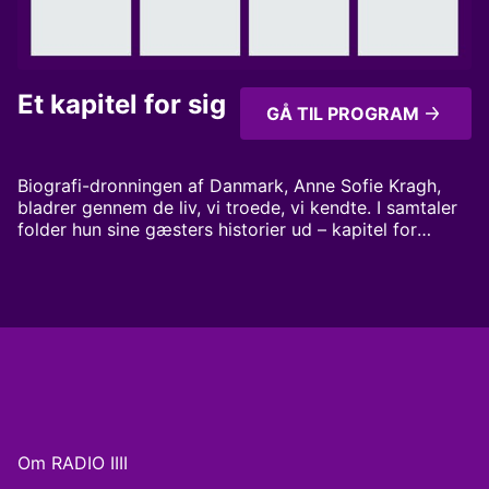
Et kapitel for sig
GÅ TIL PROGRAM
Biografi-dronningen af Danmark, Anne Sofie Kragh,
bladrer gennem de liv, vi troede, vi kendte. I samtaler
folder hun sine gæsters historier ud – kapitel for
kapitel – for at finde meningen mellem linjerne. Hver
gæst er et kapitel for sig. Mennesker som du aldrig
har hørt før Vært: Anne Sofie Kragh
Om RADIO IIII