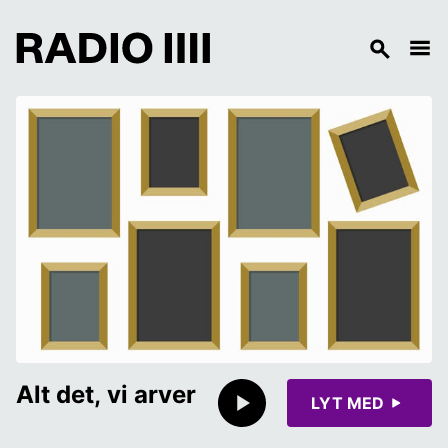
Alt det, vi arver
LYT MED