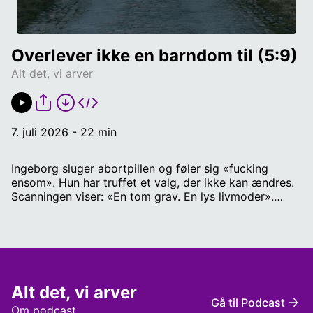
Overlever ikke en barndom til (5:9)
Alt det, vi arver
7. juli 2026 - 22 min
Ingeborg sluger abortpillen og føler sig «fucking
ensom». Hun har truffet et valg, der ikke kan ændres.
Scanningen viser: «En tom grav. En lys livmoder».
Depressionen får hende til at tvivle på, om hun
overhovedet er et godt menneske, mens kærligheden
til Ted langsomt får hende til at se forældrerollen i et
nyt lys. Af Kirsten Jacobsen og Molly Munksgaard
Fortæller: Peter Sommer Musik: Peter Sommer & Klaus
Q. Hedegaard Nielsen Lyddesign: Leo Peter Larsen
Alt det, vi arver
Radio IIII Redaktør: Jakob Sloma Damsholt
Gå til Podcast
Om podcast