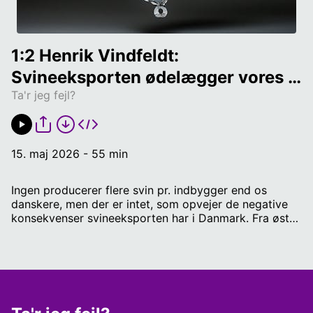
1:2 Henrik Vindfeldt: 
Svineeksporten ødelægger vores 
Ta'r jeg fejl?
land
15. maj 2026 - 55 min
Ingen producerer flere svin pr. indbygger end os
danskere, men der er intet, som opvejer de negative
konsekvenser svineeksporten har i Danmark. Fra øst
til vest er landet pløjet op for at producere foder til
svin, og på grund af svineeksporten har Danmark den
ringeste natur i Europa. Det har skabt landdistrikter
uden natur med udhulede boligpriser, kun for at skabe
plads til at fodre svin. Landdistrikterne, hvor der burde
være skønne stisystemer, kvælstoffattige badesøer og