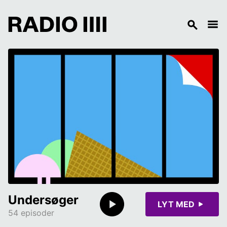
Undersøger
LYT MED
54 episoder