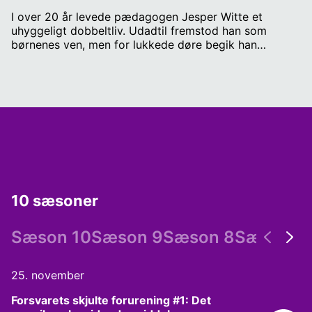
I over 20 år levede pædagogen Jesper Witte et
uhyggeligt dobbeltliv. Udadtil fremstod han som
børnenes ven, men for lukkede døre begik han
voldsomme seksuelle overgreb på de drenge, han var
ansat til at passe på. I ‘Vores lille hemmelighed’
afdækker RADIO IIII, hvorfor Jesper Witte ikke blev
stoppet før. Hvis du ved noget om sagen, kan du
skrive til redaktionen på
voreslillehemmelighed@radio4.dk
10 sæsoner
Sæson 10
Sæson 9
Sæson 8
Sæson 7
25. november
Forsvarets skjulte forurening #1: Det 