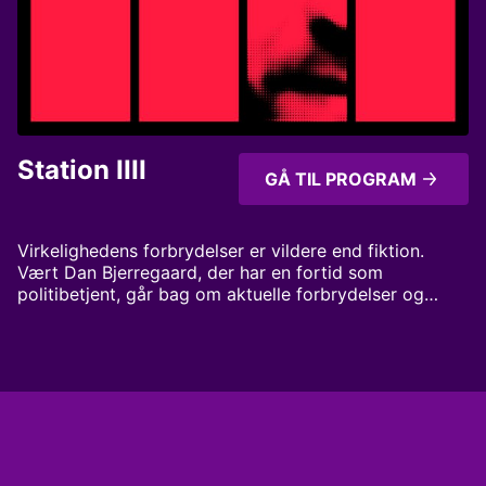
forureningerne er blevet håndteret.
Station IIII
GÅ TIL PROGRAM
Virkelighedens forbrydelser er vildere end fiktion.
Vært Dan Bjerregaard, der har en fortid som
politibetjent, går bag om aktuelle forbrydelser og
undersøger sagerne sammen med drabschefer,
forsvarsadvokater, retsreportere og kriminelle med
indsigt i samfundets mørkeste sider. Kriminalitet som
du aldrig har hørt før. Vært: Dan Bjerregaard