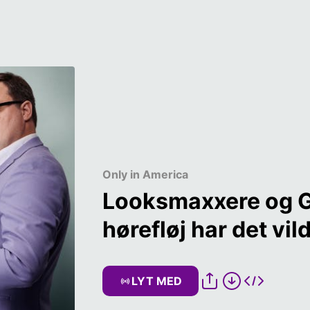
Only in America
Looksmaxxere og G
hørefløj har det vild
LYT MED