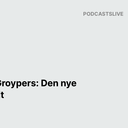
PODCASTS
LIVE
roypers: Den nye 
t