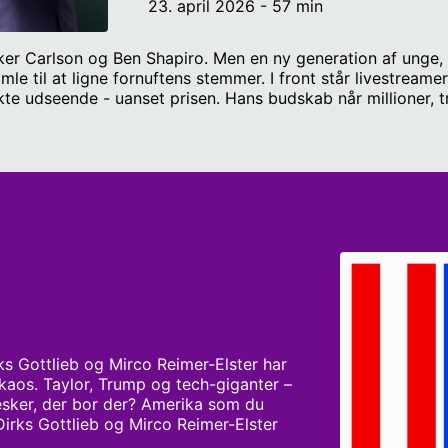
23. april 2026 - 57 min
er Carlson og Ben Shapiro. Men en ny generation af unge,
mle til at ligne fornuftens stemmer. I front står livestreame
kte udseende - uanset prisen. Hans budskab når millioner, 
øet og smelter sammen med en ny digital manosfære, hvor 
til profiler som Nick Fuentes og Andrew Tate. Hvor er de 
e nu? Værter: Frederik Dirks Gottlieb og Mirco Reimer-Elste
rks Gottlieb og Mirco Reimer-Elster har 
kaos. Taylor, Trump og tech-giganter – 
sker, der bor der? Amerika som du 
 Dirks Gottlieb og Mirco Reimer-Elster