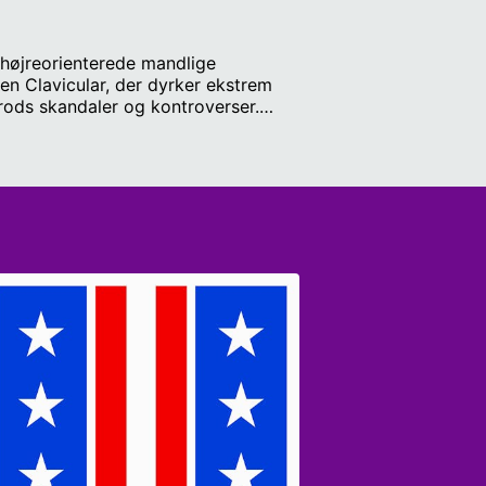
 højreorienterede mandlige
ren Clavicular, der dyrker ekstrem
trods skandaler og kontroverser.
selvoptimering, misogyni og penge
unge mænd på vej hen og hvorfor
r. Klip og redigering: Rebecca