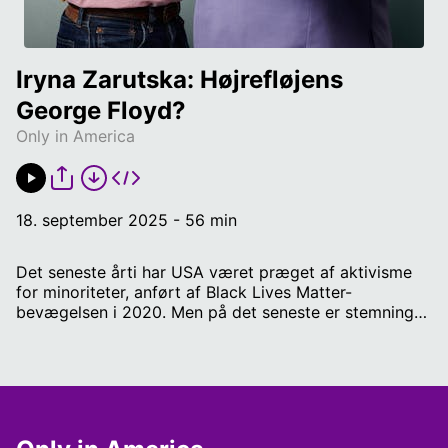
Iryna Zarutska: Højrefløjens 
George Floyd?
Only in America
18. september 2025 - 56 min
Det seneste årti har USA været præget af aktivisme
for minoriteter, anført af Black Lives Matter-
bevægelsen i 2020. Men på det seneste er stemningen
vendt. Mordet på den ukrainske flygtning Iryna
Zarutska og drabet på Charlie Kirk har givet
højrefløjen nyt brændstof i debatten om tryghed,
immigration og "hvid skyld". Iryna er blevet symbol på,
at også hvide rammes af umotiveret vold - men er den
hvide amerikaner virkelig et glemt offer? Eller er