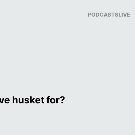
PODCASTS
LIVE
ive husket for?