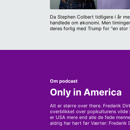
Da Stephen Colbert tidligere i år me
handlede om økonomi. Men timingen v
deres forlig med Trump for “en stor 
talkshowværter under pres som aldrig
Samtidig hyldes Colberts sidste uds
populærkultur. I Only in America ser
selvfølgelig, hvem der blev Stephen 
Dirks Gottlieb og Mirco Reimer-Elste
Om podcast
Only in America
Alt er større over there. Frederik Di
overblikket over popkulturens vilde 
er USA mere end alle de fede menne
aldrig har hørt før Værter: Frederik