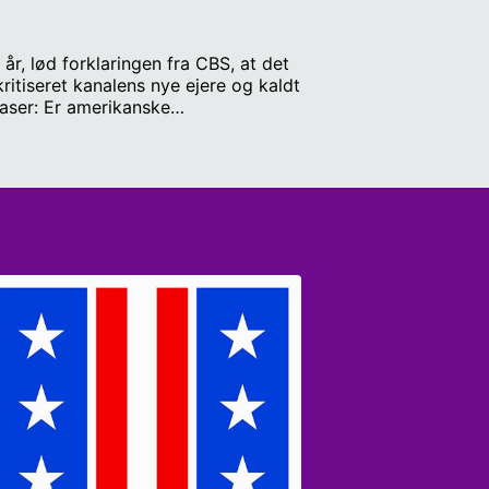
r, lød forklaringen fra CBS, at det
itiseret kanalens nye ejere og kaldt
raser: Er amerikanske
 sagen blæst ud af proportioner?
ste navne i amerikansk
ag kulisserne og afslører
 sidste udsendelse. Værter: Frederik