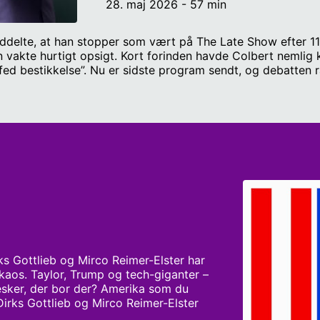
28. maj 2026 - 57 min
ddelte, at han stopper som vært på The Late Show efter 11 å
akte hurtigt opsigt. Kort forinden havde Colbert nemlig kr
fed bestikkelse”. Nu er sidste program sendt, og debatten 
 før? Er ytringsfriheden truet i Trumps USA - eller bliver
endelse, der satte seerrekord og samlede nogle af de stør
 vi på fremtiden for late night-tv, den politiske magtkamp b
Colberts aller sidste gæst i den ufatteligt stjernespækkede
r, Klip og redigering: Rebecca Nesheim.
rks Gottlieb og Mirco Reimer-Elster har 
kaos. Taylor, Trump og tech-giganter – 
sker, der bor der? Amerika som du 
 Dirks Gottlieb og Mirco Reimer-Elster