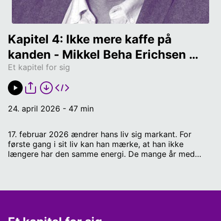
Kapitel 4: Ikke mere kaffe på 
kanden - Mikkel Beha Erichsen 
Et kapitel for sig
(4:4)
24. april 2026 - 47 min
17. februar 2026 ændrer hans liv sig markant. For
første gang i sit liv kan han mærke, at han ikke
længere har den samme energi. De mange år med
dobbelte værtsroller på Go’Morgen og Go’ Aften
Danmark og de 1.000 foredrag fra familiens rejser har
sat sine spor, og han må udskyde 3. sæson af
rejseprogrammerne ’Vores jord’. Pludselig tvivler han
på alt. Har han overhovedet mere at bidrage med?
Hvad skal der ske med hans liv? Vært: Anne Sofie