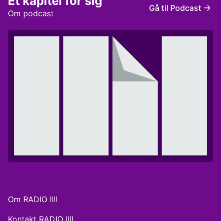
Et kapitel for sig
Kragh Klipper: Leo Peter Larsen Redaktør: Christian
Gå til Podcast
Stemann Research: Sarah Bech
Om podcast
Om RADIO IIII
Kontakt RADIO IIII