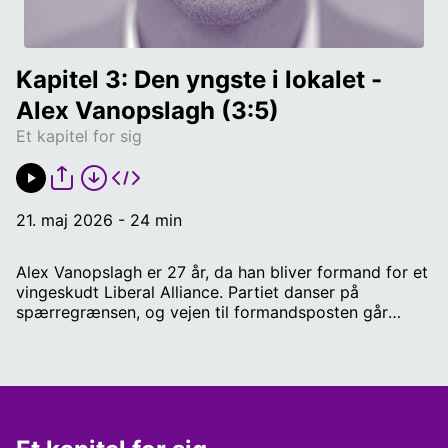
Kapitel 3: Den yngste i lokalet - 
Alex Vanopslagh (3:5)
Et kapitel for sig
21. maj 2026 - 24 min
Alex Vanopslagh er 27 år, da han bliver formand for et
vingeskudt Liberal Alliance. Partiet danser på
spærregrænsen, og vejen til formandsposten går
gennem en intern magtkamp, han helst ville have
været foruden. Han har ingen at gå til med sin tvivl, og
han forsøger at slide sig igennem. Men prisen for at
være partileder for et parti i krise skal vise sig at
være høj. Vært: Anne Sofie Kragh Klipper: Leo Peter
Larsen Redaktør: Christian Stemann Research: Sarah