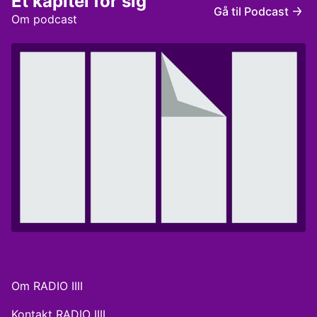
Et kapitel for sig
Bech
Gå til Podcast
Om podcast
Om RADIO IIII
Kontakt RADIO IIII