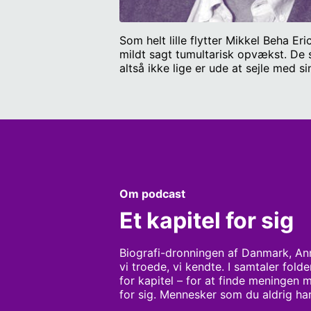
Som helt lille flytter Mikkel Beha E
mildt sagt tumultarisk opvækst. De sk
altså ikke lige er ude at sejle med
på den første jordomsejling i syv m
Christian Stemann Research: Sarah 
Om podcast
Et kapitel for sig
Biografi-dronningen af Danmark, Ann
vi troede, vi kendte. I samtaler folde
for kapitel – for at finde meningen m
for sig. Mennesker som du aldrig ha