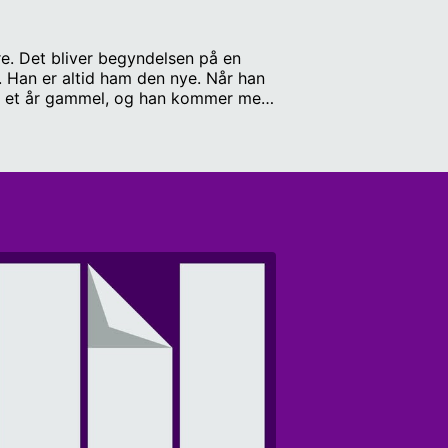
re. Det bliver begyndelsen på en
r. Han er altid ham den nye. Når han
bare et år gammel, og han kommer med
pper: Leo Peter Larsen Redaktør: