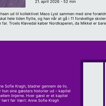
21. april 2026 - 52 min
richsen ud til kollektivet Maos Lyst sammen med sine foræld
al hele tiden flytte, og han når at gå i 11 forskellige skole
 sin far. Troels Kløvedal køber Nordkaperen, da Mikkel er 
åneder, da han er 10 år gammel. Vært: Anne Sofie Kragh Kli
Bech
e Sofie Kragh, bladrer gennem de liv, 
r hun sine gæsters historier ud – kapitel 
ellem linjerne. Hver gæst er et kapitel 
r hørt før Vært: Anne Sofie Kragh