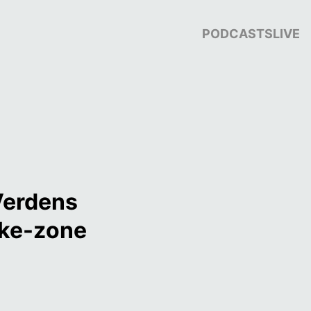
PODCASTS
LIVE
Verdens 
ake-zone