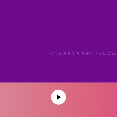
EAN: 5790002529061
CVR: 404