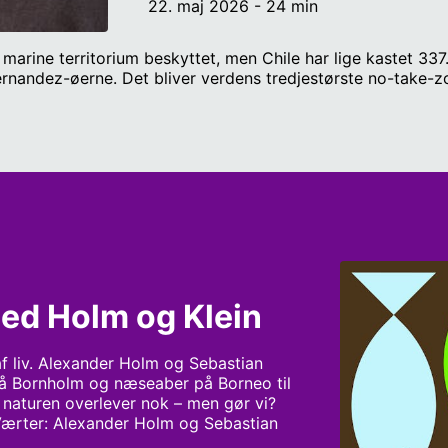
22. maj 2026 - 24 min
marine territorium beskyttet, men Chile har lige kastet 337
nandez-øerne. Det bliver verdens tredjestørste no-take-zo
 med Holm og Klein
af liv. Alexander Holm og Sebastian 
 på Bornholm og næseaber på Borneo til 
 naturen overlever nok – men gør vi? 
Værter: Alexander Holm og Sebastian 