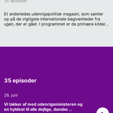
35 episoder
Et anderledes udenrigspolitisk magasin, som samler
op på de vigtigste internationale begivenheder fra
ugen, der er gået. I programmet er de primære kilder
hverken udlandskorrespondenter, -redaktører eller
kommentatorer. Det er derimod danskere, som er rejst
ud i verden for at leve, studere, bo og arbejde. Vært:
Christian Friis Bach BLÅ BOG: CHRISTIAN FRIIS BACH
35 episoder
26. juni
Vi takker af med udenrigsministeren og 
en hyldest til alle dejlige, danske 