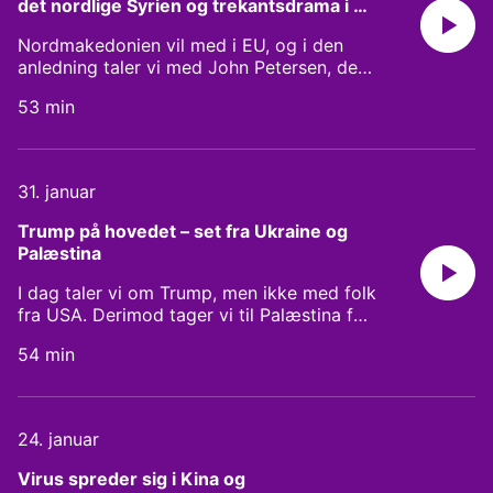
det nordlige Syrien og trekantsdrama i 
vender sig væk fra de etablerede partier
Lesotho
med Benjamin Huss og Frederik Werner
Nordmakedonien vil med i EU, og i den
Kronborg. Og så runder vi af med en
anledning taler vi med John Petersen, der
kuriøs historie fra Malawi, der involverer
har boet 10 år i landet. Farlig eskalering
valgsnyd og retteblæk. Vært: Christian
53 min
mellem Tyrkiet og Syrien i Idlib, hvor en
Friis Bach. Tilrettelægger: Anna Rigas.
halv million mennesker er på flugt. Vi
Producer: Rune Mathiesen
kigger over atlanten, hvor Donald Trump
er frifundet i alle anklager, coronavirussen
31. januar
spreder sig stadig, og så udspiller der sig
et politisk trekantsdrama i Lesotho.
Trump på hovedet – set fra Ukraine og 
Palæstina
I dag taler vi om Trump, men ikke med folk
fra USA. Derimod tager vi til Palæstina for
at høre, hvad palæstinenserne siger til
54 min
Trumps store fredsplan, og så spørger vi
en lokal forretningsmand, hvor ukrainerne
egentlig ser på rigsretssagen. Her går
Thomas Sillesen i dybden og beretter om
24. januar
ukrainernes reaktion ovenpå efterspillet af
et telefonopkald med deres præsident,
Virus spreder sig i Kina og 
Volodymyr Zelenskij. Og så er det i dag,