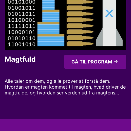
Magtfuld
GÅ TIL PROGRAM
Alle taler om dem, og alle prøver at forstå dem.
Hvordan er magten kommet til magten, hvad driver de
magtfulde, og hvordan ser verden ud fra magtens
tinde? Få historien om dem, der bestemmer! Magt som
du aldrig har hørt før Værter: Anne Pilegaard og
Mikkel Rønnau Produceret for Radio IIII af MonoMono