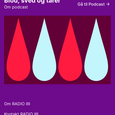
Blod, sved og tårer
Vært: Jeanett Albeck. Tilrettelæggelse: Kathrine
Gå til Podcast
Wismann og Louise Hvilshøj Musik: Jeanett Albeck og
Om podcast
Steffen Breum. Redaktør: Michelle Mølgaard Andersen.
Podcasten er produceret af Rakkerpak Productions
for RadioIIII.
Om RADIO IIII
Kontakt RADIO IIII