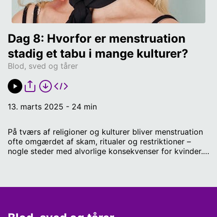
Dag 8: Hvorfor er menstruation 
stadig et tabu i mange kulturer?
Blod, sved og tårer
13. marts 2025 - 24 min
På tværs af religioner og kulturer bliver menstruation
ofte omgærdet af skam, ritualer og restriktioner –
nogle steder med alvorlige konsekvenser for kvinder.
Men hvorfor er det stadig sådan i dag? Og hvordan
påvirker det kvinder verden over? Religionshistoriker
Sisse Marie Kromann guider os gennem
menstruationens rolle i forskellige samfund og
forklarer, hvordan synet på kvindens cyklus og rolle i
samfundet har udviklet sig – og stadig præger os.