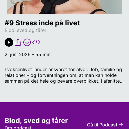
#9 Stress inde på livet
Blod, sved og tårer
2. juni 2026 - 55 min
I voksenlivet lander ansvaret for alvor. Job, familie og
relationer – og forventningen om, at man kan holde
sammen på det hele og bevare overblikket. I afsnittet
fortæller Jeanett Albeck om et vendepunkt i sit eget
liv, hvor kroppen gennem længere tid havde forsøgt at
sige stop, men hvor det til sidst er en ven og kollega,
der får Jeanett til at give slip og lægge sig, selvom
der står en teatersal klar til at se hende spille. Sammen
med dagens gæst, adjunkt ved CBS og stressforsker
Blod, sved og tårer
Pernille Steen Pedersen, undersøger de stress, skam
Gå til Podcast
og de forventninger, der følger med arbejdslivet – og
Om podcast