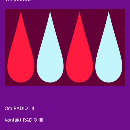
hvorfor stress ikke kun er et individuelt problem, men
også formes i de fællesskaber og strukturer, vi er en
del af. Vært: Jeanett Albeck. Tilrettelæggelse: Aske
Kloth-Jørgensen Producer: Kathrine Wismann Musik:
Jeanett Albeck og Steffen Breum. Redaktør: Christian
Stemann.
Om RADIO IIII
Kontakt RADIO IIII