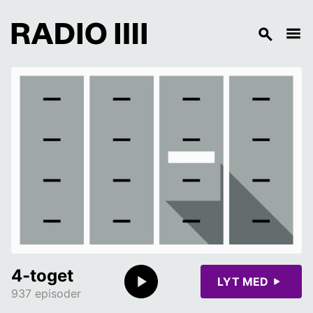
4-toget
LYT MED
937 episoder