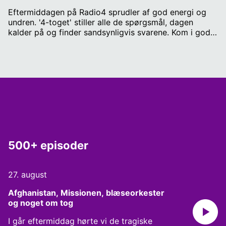
Eftermiddagen på Radio4 sprudler af god energi og
undren. '4-toget' stiller alle de spørgsmål, dagen
kalder på og finder sandsynligvis svarene. Kom i godt
selskab og tal med om det, der har betydning i dit liv.
Værter: Annamette Fuhrmann, Svenne Lund Jensen og
Simon Brix Frederiksen.
500+ episoder
27. august
Afghanistan, Missionen, blæseorkester 
og noget om tog
I går eftermiddag hørte vi de tragiske