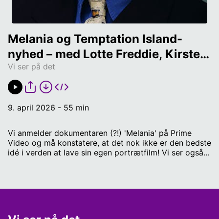
Melania og Temptation Island-
nyhed – med Lotte Freddie, Kirsten 
Vi ser på det
Jacobsen og Christian Mejdahl
9. april 2026 - 55 min
Vi anmelder dokumentaren (?!) 'Melania' på Prime
Video og må konstatere, at det nok ikke er den bedste
idé i verden at lave sin egen portrætfilm! Vi ser også
på løsgænger-amok, 'Temptation Island' og 'Villa of
Broken Hearts'-reunion. Send ris og ros eller forslag til
emner på baby@radio4.dk. Vært: Mikkel Lind
Sorgenfrey, journalist og anmelder hos Radio IIII Panel:
Lotte Tegner Freddie, kulturjournalist og verdensdame
Kirsten Jacobsen, journalist og forfatter Christian