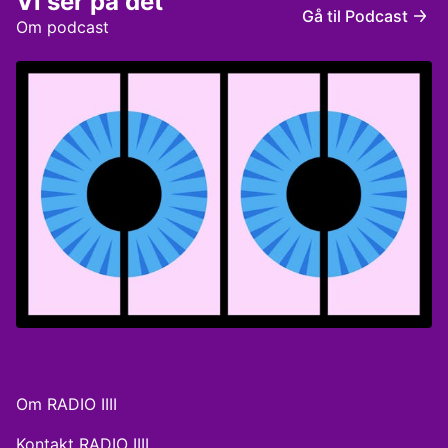
Vi ser på det
Mejdahl, underholdningsjournalist hos Ekstra Bladet
Gå til Podcast
Redaktør: Andreas Østergaard
Om podcast
Om RADIO IIII
Kontakt RADIO IIII