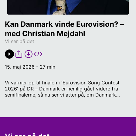
Kan Danmark vinde Eurovision? – 
med Christian Mejdahl
Vi ser på det
15. maj 2026 - 27 min
Vi varmer op til finalen i 'Eurovision Song Contest
2026' på DR – Danmark er nemlig gået videre fra
semifinalerne, så nu ser vi atter på, om Danmark
stadig har mulighed for at vinde det hele – for første
gang siden 2013! Send ris og ros eller forslag til emner
på baby@radio4.dk. Vært: Mikkel Lind Sorgenfrey,
journalist og anmelder hos Radio IIII Panel: Christian
Mejdahl, underholdningsjournalist hos Ekstra Bladet
Redaktør: Andreas Østergaard