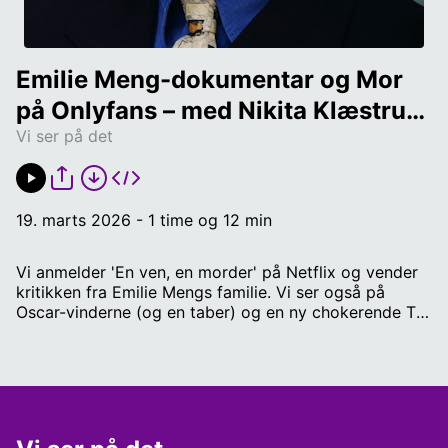
Emilie Meng-dokumentar og Mor 
på Onlyfans – med Nikita Klæstrup, 
Vi ser på det
Dan Bjerregaard og Anna Munch 
Heydorn
19. marts 2026 - 1 time og 12 min
Vi anmelder 'En ven, en morder' på Netflix og vender
kritikken fra Emilie Mengs familie. Vi ser også på
Oscar-vinderne (og en taber) og en ny chokerende TV
2-dokumentar om mødre på Onlyfans. Send ris og ros
eller forslag til emner på baby@radio4.dk. Vært:
Mikkel Lind Sorgenfrey, journalist og anmelder hos
Radio IIII Panel: Nikita Klæstrup, vært hos Viaplay Dan
Bjerregaard, krimijournalist og vært hos Radio IIII Anna
Munch Heydorn, vært hos TV 2 Fyn Redaktør: Andreas