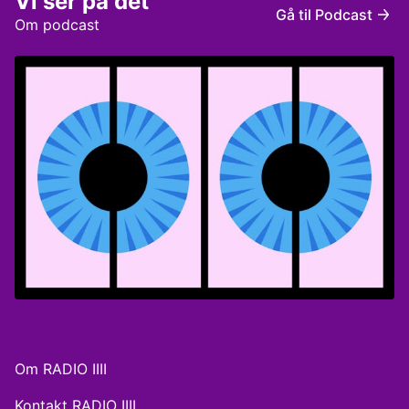
Vi ser på det
Østergaard
Gå til Podcast
Om podcast
Om RADIO IIII
Kontakt RADIO IIII