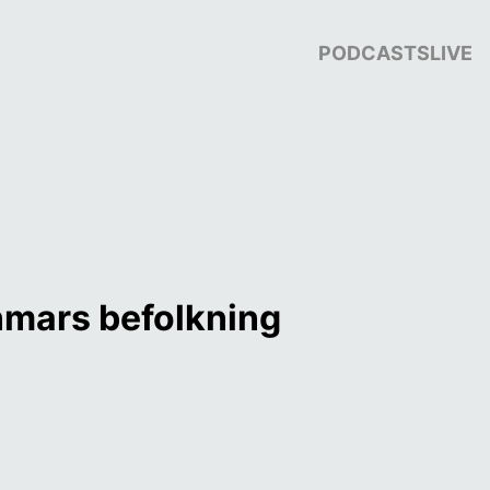
PODCASTS
LIVE
ars befolkning 