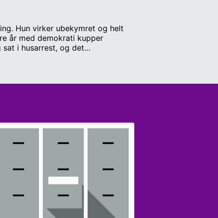
ing. Hun virker ubekymret og helt
lere år med demokrati kupper
sat i husarrest, og det
 at genvinde deres frihed, om de vil
 Myanmar. I ‘Kupmagerne’ tegner vi
i undersøger, hvad der er på spil,
 Internationale Studier. Susanne
anmar.