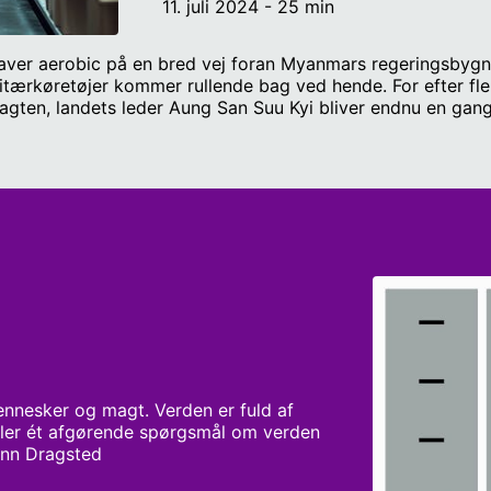
11. juli 2024 - 25 min
 laver aerobic på en bred vej foran Myanmars regeringsbygn
litærkøretøjer kommer rullende bag ved hende. For efter f
agten, landets leder Aung San Suu Kyi bliver endnu en gang 
ens må landets befolkning beslutte, hvor langt de vil gå for
og om de tror på en fredelig vej tilbage til et demokratisk
af de mest spektakulære kup og kupforsøg i nyere tid, og v
virkende: Helene Kyed, seniorforsker på Dansk Institut for
en række udviklingsorganisationer og tidligere bosat i My
ennesker og magt. Verden er fuld af 
iller ét afgørende spørgsmål om verden 
ann Dragsted