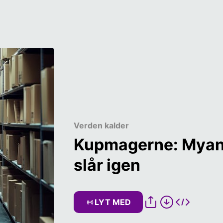
Verden kalder
Kupmagerne: Myanm
slår igen  
LYT MED