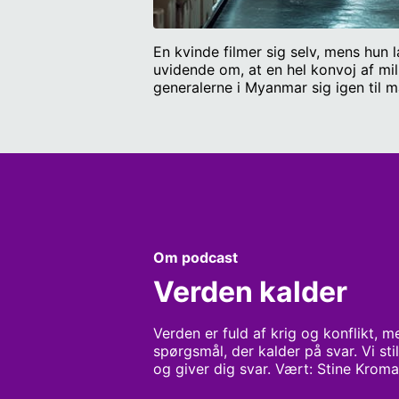
En kvinde filmer sig selv, mens hun
uvidende om, at en hel konvoj af mi
generalerne i Myanmar sig igen til m
internationale samfund er i chok. Im
gribe til våben mod kupgeneralerne, 
et portræt af personerne bag nogle 
når kupmagere går efter magten. Med
Kempel, antropolog og rådgiver hos 
Om podcast
Verden kalder
Verden er fuld af krig og konflikt, m
spørgsmål, der kalder på svar. Vi st
og giver dig svar. Vært: Stine Krom