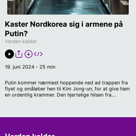
Kaster Nordkorea sig i armene på 
Putin? 
Verden kalder
19. juni 2024 - 25 min
Putin kommer nærmest hoppende ned ad trappen fra
flyet og småløber hen til Kim Jong-un, for at give ham
en ordentlig krammer. Den hjertelige hilsen fra
Ruslands leder er ikke så underlig; for Putin mangler
våben og har brug for at vise russerne, at han skam
har venner i det internationale samfund. Begge dele
kan Nordkoreas diktator hjælpe ham med. Men hvad
får Kim Jong-un ud af sit blomstrende venskab til
Putin? Og kan Kim Jong-un bruge Putin til at ændre