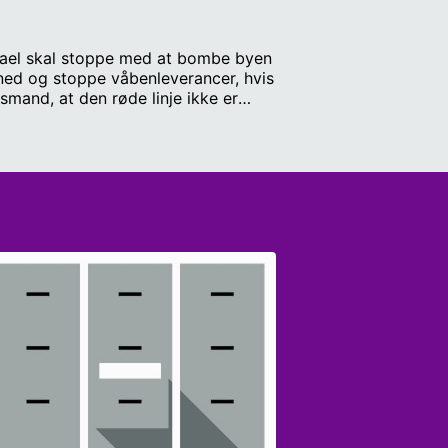
 Israel skal stoppe med at bombe byen
 ned og stoppe våbenleverancer, hvis
lsmand, at den røde linje ikke er
rænse går? Medvirkende: Rasmus
llan Sørensen,