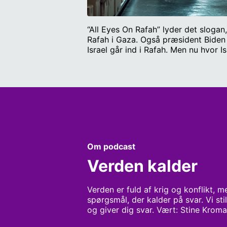
“All Eyes On Rafah” lyder det slogan
Rafah i Gaza. Også præsident Biden 
Israel går ind i Rafah. Men nu hvor I
overskredet. Så er Bidens røde linj
Sinding Søndergaard, der er seniorf
mellemøstkorrespondent for Kristeli
Om podcast
Verden kalder
Verden er fuld af krig og konflikt, m
spørgsmål, der kalder på svar. Vi st
og giver dig svar. Vært: Stine Krom