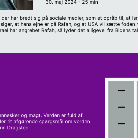
30. maj 2024 - 25 min
, der har bredt sig på sociale medier, som et opråb til, at
siger, at hans øjne er på Rafah, og at USA vil sætte foden
srael har angrebet Rafah, så lyder det alligevel fra Bidens ta
e rent bluff? Og hvordan ser Israel på, hvor USA’s smerteg
orsker ved DIIS med fokus på amerikansk udenrigspolitik. A
gt Dagblad.
ennesker og magt. Verden er fuld af 
iller ét afgørende spørgsmål om verden 
ann Dragsted