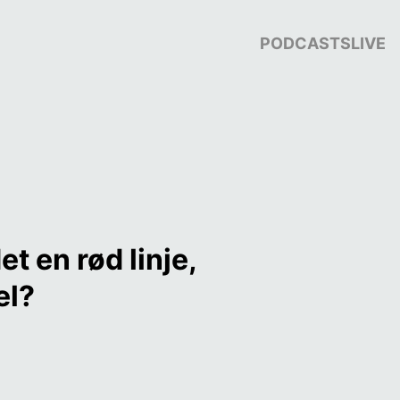
PODCASTS
LIVE
 en rød linje, 
når det gælder Israel? 