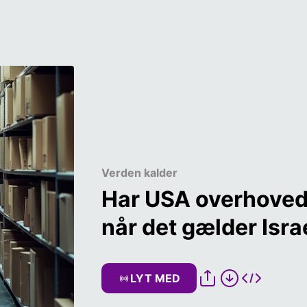
Verden kalder
Har USA overhovedet
LYT MED