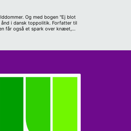
bolddommer. Og med bogen "Ej blot
nd i dansk toppolitik. Forfatter til
en får også et spark over knæet,
tiden og den globale handel. Gæster:
tatskundskab ved Københavns