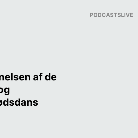
PODCASTS
LIVE
elsen af de 
og 
dødsdans