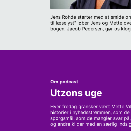
Jens Rohde starter med at smide om
til læselyst" løber Jens og Mette ov
bogen, Jacob Pedersen, gør os kloge
men vi undlader at afskaffe den - l
Jacob Pedersen, journalist og forfa
Universitet.
Om podcast
Utzons uge
Hver fredag gransker vært Mette Vi
historier i nyhedsstrømmen, som de fin
spørgsmål, som de mangler svar på, t
og andre kilder med en særlig indsigt