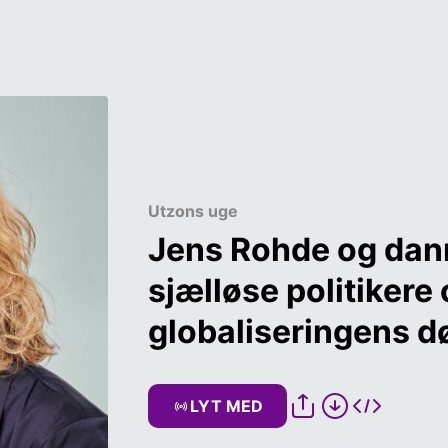
Utzons uge
Jens Rohde og dann
sjælløse politikere 
globaliseringens 
LYT MED