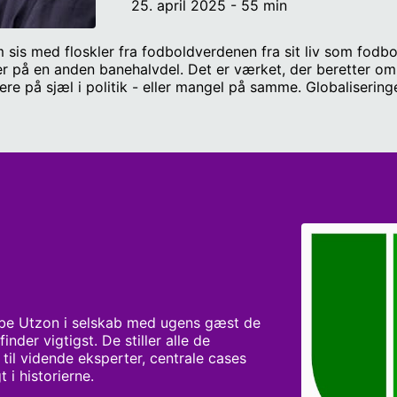
25. april 2025 - 55 min
 sis med floskler fra fodboldverdenen fra sit liv som fod
er på en anden banehalvdel. Det er værket, der beretter om å
re på sjæl i politik - eller mangel på samme. Globalisering
idt endnu. Jens Ladefoged Mortensen giver os håb for frem
tter. Jens Ladefoged Mortensen, lektor ved Institut for S
be Utzon i selskab med ugens gæst de 
der vigtigst. De stiller alle de 
il vidende eksperter, centrale cases 
 i historierne.