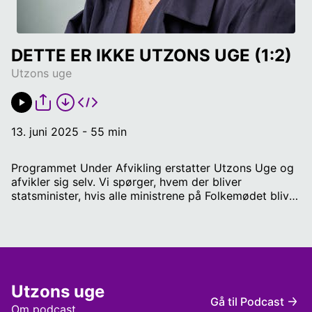
DETTE ER IKKE UTZONS UGE (1:2)
Utzons uge
13. juni 2025 - 55 min
Programmet Under Afvikling erstatter Utzons Uge og
afvikler sig selv. Vi spørger, hvem der bliver
statsminister, hvis alle ministrene på Folkemødet bliver
kidnappet, eller Bornholm bliver bombet. Og om et
gammelt Sovjet-notat udgør en bombe under
sikkerheden på solskinsøen. Og så konkluderer vi, at
Folkemødet er noget lal uden nyhedsværdi, der ikke
retfærdiggør, at så mange journalister valfarter til
Allinge. Gæster: Jakob Serup, museumsdirektør på
Utzons uge
Bornholms museum, Tim Knudsen, historiker, politolog
Gå til Podcast
og forfatter, Brian Weichardt, politisk kommentator på
Om podcast