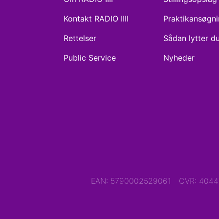
Kontakt RADIO IIII
Praktikansøgn
Rettelser
Sådan lytter d
Public Service
Nyheder
EAN: 5790002529061
CVR: 404