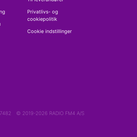
ing
Privatlivs- og
cookiepolitik
u
Cookie indstillinger
47482
© 2019-2026 RADIO FM4 A/S