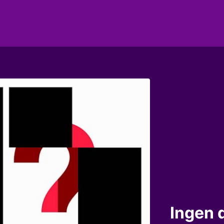
g mix: Kim G
Ingen