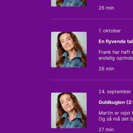
om, og hvad ka
26 min
1. oktober
En flyvende ta
Frank har haft 
endelig oprinde
der gemmer sig
26 min
24. september
Guldkuglen (2
Martin er rejst
Og så må det br
Iben Maria Zeu
27 min