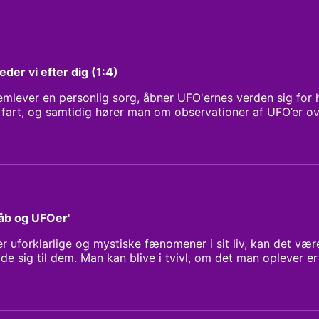
eder vi efter dig (1:4)
mlever en personlig sorg, åbner UFO'ernes verden sig for 
r fart, og samtidig hører man om observationer af UFO’er o
en Maria Zeuthen Klip og mix: Kim G
håb og UFOer'
 uforklarlige og mystiske fænomener i sit liv, kan det vær
de sig til dem. Man kan blive i tvivl, om det man oplever e
 skør. Men hvis man åbner sig for det uforklarlige, kan der l
 oplever Lasse Rahbek, der er manden bag den populære d
nlig krise vender sig mod UFOernes verden. Iben Maria Zeut
iske lys på himlen og det de vil fortælle ham. Vært og man