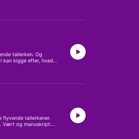
Klip og mix: Kim G
ende tallerken. Og
i kan kigge efter, hvad
 mix: Kim G
 flyvende tallerkener.
ø. Vært og manuskript: