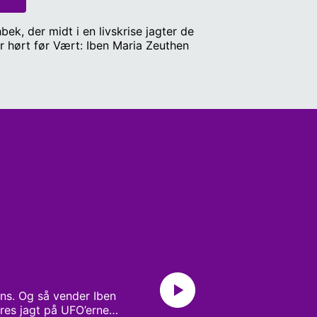
ek, der midt i en livskrise jagter de
mystiske lys på himlen. Kommer svarene fra oven, eller er det selvbedrag? Tro som du aldrig har hørt før Vært: Iben Maria Zeuthen
ens. Og så vender Iben
eres jagt på UFO’erne