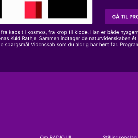
GÅ TIL P
fra kaos til kosmos, fra krop til klode. Han er både nysgerr
onas Kuld Rathje. Sammen indtager de naturvidenskaben ét
ogrammet produceres og udgives i
Om RADIO IIII
Stillingsopslag