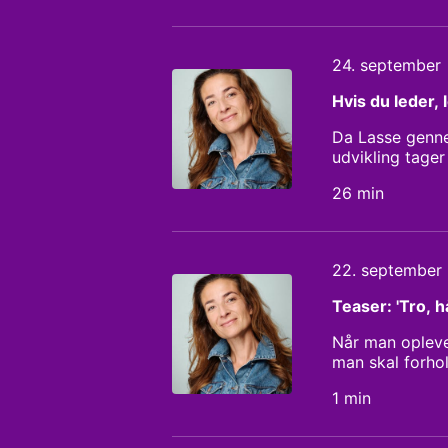
24. september
Hvis du leder, l
Da Lasse genne
udvikling tage
manuskript: Ib
26 min
22. september
Teaser: 'Tro, 
Når man oplever
man skal forhol
er ved at blive
1 min
spørgsmål. Den
han i en perso
jagt på de myst