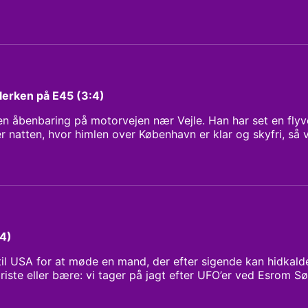
n vi lære af dem? Vært og manuskript: Iben Maria Zeuthen 
llerken på E45 (3:4)
en åbenbaring på motorvejen nær Vejle. Han har set en flyv
r natten, hvor himlen over København er klar og skyfri, så v
 deroppe. Vært og manuskript: Iben Maria Zeuthen Klip og
:4)
 til USA for at møde en mand, der efter sigende kan hidkalde
iste eller bære: vi tager på jagt efter UFO’er ved Esrom S
then Klip og mix: Kim G