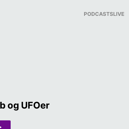
PODCASTS
LIVE
åb og UFOer