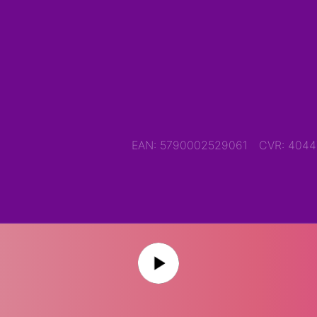
EAN: 5790002529061
CVR: 404