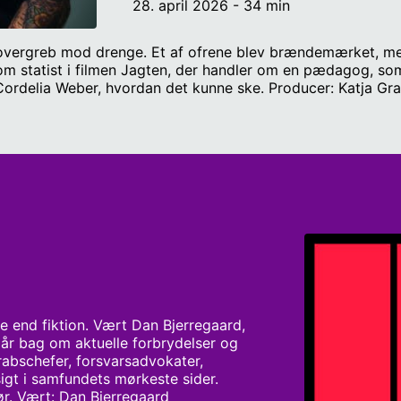
28. april 2026 - 34 min
vergreb mod drenge. Et af ofrene blev brændemærket, men 
om statist i filmen Jagten, der handler om en pædagog, so
Cordelia Weber, hvordan det kunne ske. Producer: Katja Gr
e end fiktion. Vært Dan Bjerregaard, 
går bag om aktuelle forbrydelser og 
schefer, forsvarsadvokater, 
igt i samfundets mørkeste sider. 
før. Vært: Dan Bjerregaard