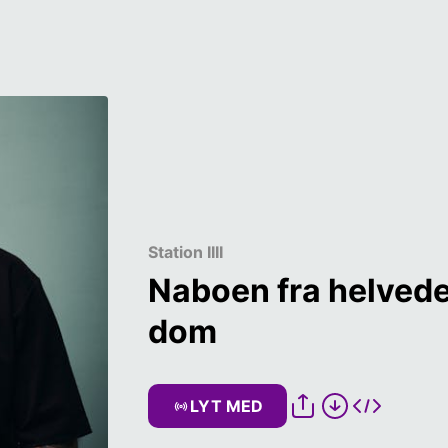
Station IIII
Naboen fra helvede:
dom
LYT MED