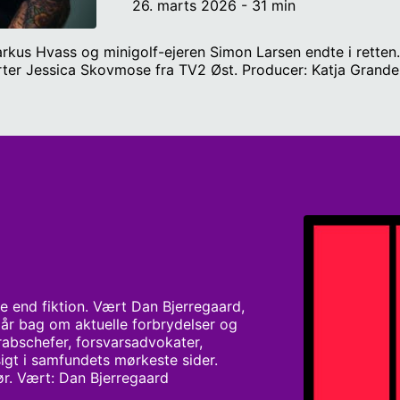
26. marts 2026 - 31 min
us Hvass og minigolf-ejeren Simon Larsen endte i retten. 
er Jessica Skovmose fra TV2 Øst. Producer: Katja Grande
e end fiktion. Vært Dan Bjerregaard, 
går bag om aktuelle forbrydelser og 
schefer, forsvarsadvokater, 
igt i samfundets mørkeste sider. 
før. Vært: Dan Bjerregaard