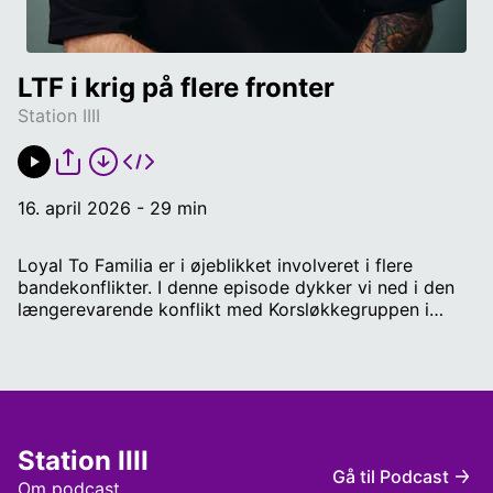
LTF i krig på flere fronter
Station IIII
16. april 2026 - 29 min
Loyal To Familia er i øjeblikket involveret i flere
bandekonflikter. I denne episode dykker vi ned i den
længerevarende konflikt med Korsløkkegruppen i
Odense - og den nye, hvor rockerklubben Comanches
i Aalborg er under angreb. Medvirkende: Erik
Thomsen, kriminalredaktør på Fyns Stiftstidende og
Jesper Ramsing, kriminalreporter på Nordjyske.
Producer: Katja Grande. Vært: Dan Bjerregaard.
Station IIII
Gå til Podcast
Om podcast