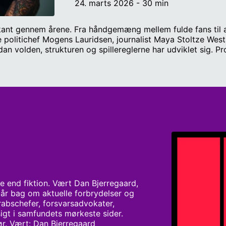
24. marts 2026 - 30 min
kant gennem årene. Fra håndgemæng mellem fulde fans til a
 politichef Mogens Lauridsen, journalist Maya Stoltze West
an volden, strukturen og spillereglerne har udviklet sig. P
e end fiktion. Vært Dan Bjerregaard, 
går bag om aktuelle forbrydelser og 
schefer, forsvarsadvokater, 
igt i samfundets mørkeste sider. 
før. Vært: Dan Bjerregaard