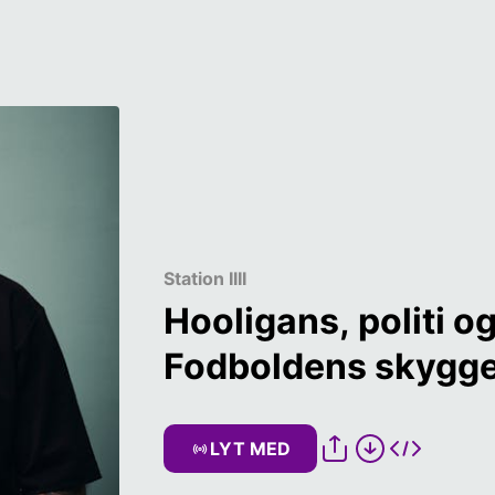
Station IIII
Hooligans, politi og
Fodboldens skygge
LYT MED