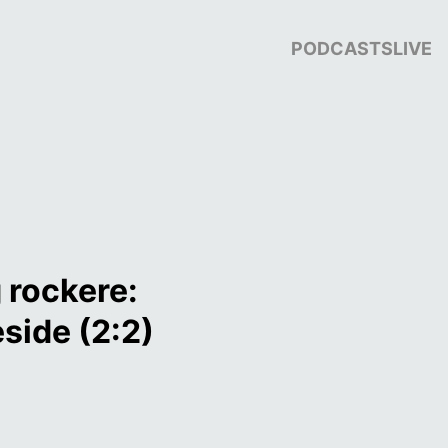
PODCASTS
LIVE
 rockere: 
side (2:2)