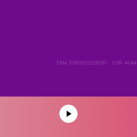
EAN: 5790002529061
CVR: 404