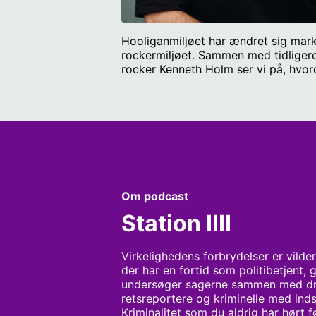
Hooliganmiljøet har ændret sig mar
rockermiljøet. Sammen med tidligere
rocker Kenneth Holm ser vi på, hvord
Bjerregaard.
Om podcast
Station IIII
Virkelighedens forbrydelser er vilder
der har en fortid som politibetjent, 
undersøger sagerne sammen med drab
retsreportere og kriminelle med inds
Kriminalitet som du aldrig har hørt 