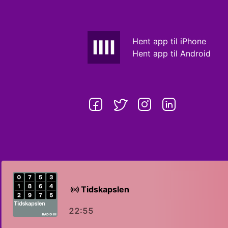
Hent app til iPhone
Hent app til Android
Tidskapslen
22:55