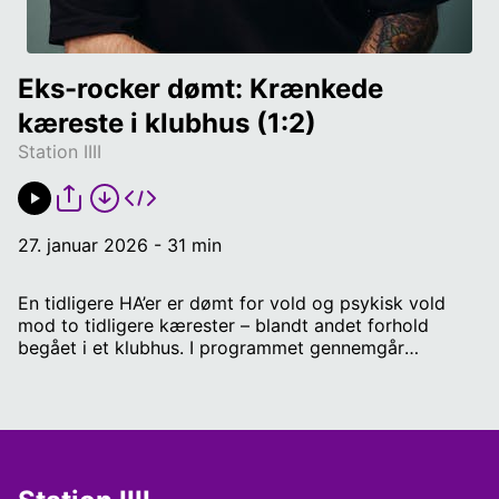
Eks-rocker dømt: Krænkede 
kæreste i klubhus (1:2)
Station IIII
27. januar 2026 - 31 min
En tidligere HA’er er dømt for vold og psykisk vold
mod to tidligere kærester – blandt andet forhold
begået i et klubhus. I programmet gennemgår
retsreporter Sara Sille Englund sagen fra retten og
fortæller om et liv præget af kontrol og frygt som
rockerkæreste. Producer: Katja Grande. Vært: Dan
Bjerregaard.