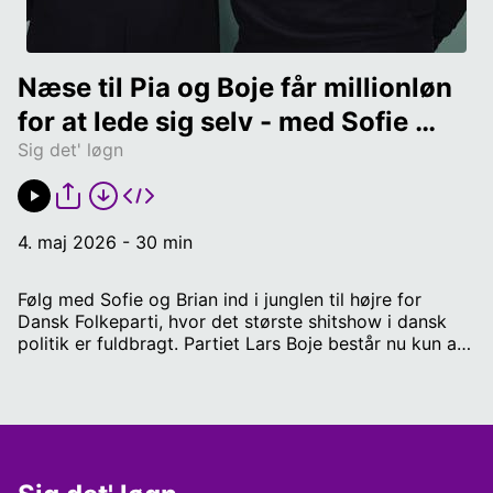
Næse til Pia og Boje får millionløn 
for at lede sig selv - med Sofie 
Sig det' løgn
Frøkjær og Brian Weichardt
4. maj 2026 - 30 min
Følg med Sofie og Brian ind i junglen til højre for
Dansk Folkeparti, hvor det største shitshow i dansk
politik er fuldbragt. Partiet Lars Boje består nu kun af
Lars Boje, og det vil han som bekendt have en løn på
linje med forsvarsministeren for at håndtere. Sofie
spår, at den senest frafaldne fra Bojernes Parti, Nadja
Isaksen, kommer ud af junglen igen til en fremtid hos
Dansk Folkeparti. Næse-nyt: SF's Pia Olsen Dyhr har
stadig ikke fundet ud af, hvem det er, som har gjort