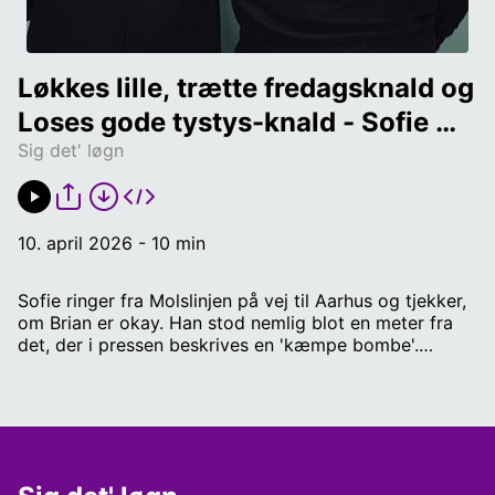
Løkkes lille, trætte fredagsknald og 
Loses gode tystys-knald - Sofie 
Sig det' løgn
ringer til Brian
10. april 2026 - 10 min
Sofie ringer fra Molslinjen på vej til Aarhus og tjekker,
om Brian er okay. Han stod nemlig blot en meter fra
det, der i pressen beskrives en 'kæmpe bombe'.
Bomben bestod i, at Lars Løkke ikke kan lide
Enhedslistens politik, og der skal heldigvis mere til at
ryste Brian, så han overlevede. Til gengæld diskede
Venstres næstformand, Stephanie Lose, op med et
noget bedre knald end Løkke. Værter: Politisk
kommentator Brian Weichardt og politisk journalist