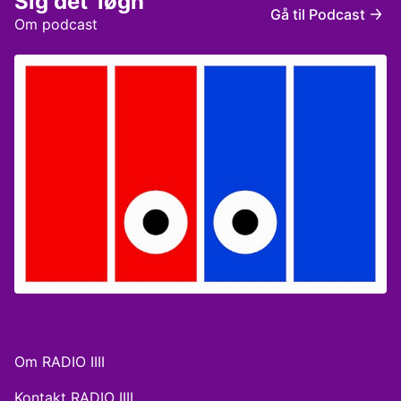
Sig det' løgn
Sofie Frøkjær Redaktør: Andreas Østergaard
Gå til Podcast
Om podcast
Om RADIO IIII
Kontakt RADIO IIII