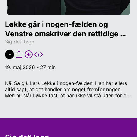
Løkke går i nogen-fælden og 
Venstre omskriver den rettidige 
Sig det' løgn
omhu - med Brian Weichardt og 
Sofie Frøkjær
19. maj 2026 - 27 min
Nå! Så gik Lars Løkke i nogen-fælden. Han har ellers
altid sagt, at det handler om noget fremfor nogen.
Men nu slår Løkke fast, at han ikke vil stå uden for en
regering, selvom den faktisk fører en politik, han er
enig i. Noget er med andre ord ikke godt nok, før
nogen helt bestemte er med. Før valget var Troels
Lund imod et nationalt sprøjteforbud. Efter valget er
han nu for. Det kalder Venstres Asger Christensen for
'rettidig omhu'. Sofie og Brian går i aftenskole for at