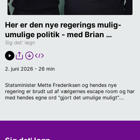
Her er den nye regerings mulig-
umulige politik - med Brian 
Sig det' løgn
Weichardt og Sofie Frøkjær
2. juni 2026 - 26 min
Statsminister Mette Frederiksen og hendes nye
regering er brudt ud af vælgernes escape room og har
med hendes egne ord "gjort det umulige muligt".
Nøglen er langt hen ad vejen at vente med at finde
pengene og parkere uenigheder og svære spørgsmål i
ekspertgrupper og kommissioner. Metoden følger
tretabellen: Tre ekspertgrupper, seks udskydelser af
finansiering og ni kommissioner. Værter: Politisk
kommentator Brian Weichardt og journalist Sofie