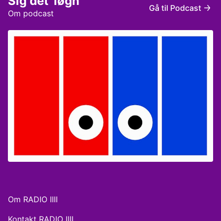
Sig det' løgn
Frøkjær. Redaktør: Andreas Østergaard
Gå til Podcast
Om podcast
Om RADIO IIII
Kontakt RADIO IIII