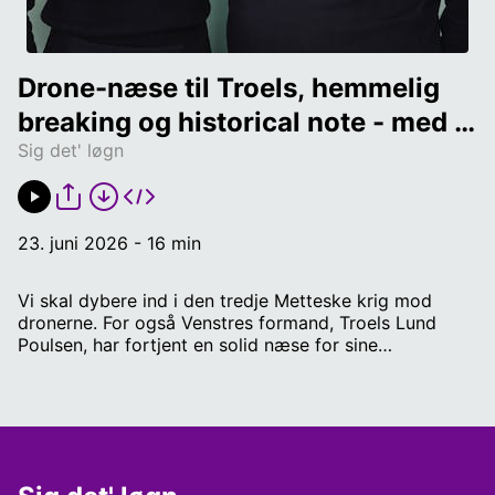
Drone-næse til Troels, hemmelig 
breaking og historical note - med 
Sig det' løgn
Brian Weichardt og Sofie Frøkjær
23. juni 2026 - 16 min
Vi skal dybere ind i den tredje Metteske krig mod
dronerne. For også Venstres formand, Troels Lund
Poulsen, har fortjent en solid næse for sine
bombastiske udsagn om dronerne, før sagen
overhovedet var undersøgt (på en ikke-
attribueringsøvelses-agtig måde) af Forsvaret. Vi går
også i BREAKING på et overset afsnit i Forsvarets
resume, der vender op og ned på alt, hvad vi ved om
Mettes mange nye tider. Og til sidst en historical note,