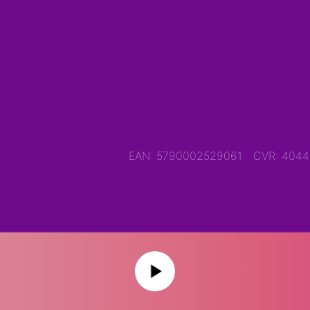
EAN: 5790002529061
CVR: 404