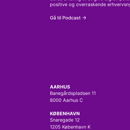
positive og overraskende erhvervsny
erhvervskommentator Jens Christian
spørger ind til alt det, der bliver ta
Gå til Podcast
bestyrelseslokalet i de danske virks
spørge om.
AARHUS
Banegårdspladsen 11
8000 Aarhus C
KØBENHAVN
Snaregade 12
1205 København K