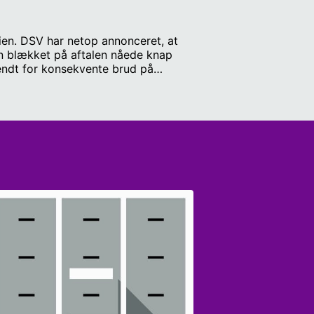
en. DSV har netop annonceret, at
Men blækket på aftalen nåede knap
 kendt for konsekvente brud på
nger på ledelsesgangen i disse
ternational undersøgelse blandt
nu også være rigtigt? Og hvad siger
der vi nyheden om, at den tidligere
Gæster: Stina Vrang Elias,
 Berlingske. ‘Selskabet’ er