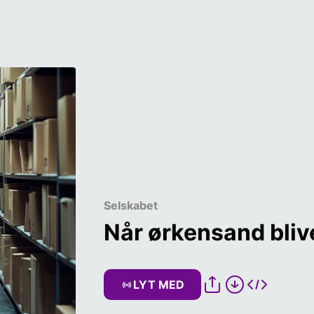
Selskabet
Når ørkensand blive
LYT MED