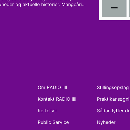
heder og aktuelle historier. Mangeårig 
 Hansen og vært Stine Lynghard 
lt om på chefgangen og i 
omheder – også det, ingen andre tør 
Om RADIO IIII
Stillingsopslag
Kontakt RADIO IIII
Praktikansøgn
Rettelser
Sådan lytter d
Public Service
Nyheder