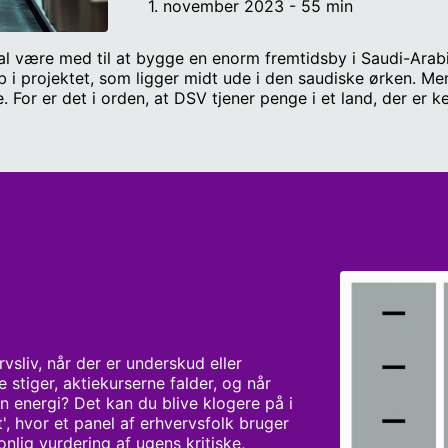
1. november 2023 - 55 min
l være med til at bygge en enorm fremtidsby i Saudi-Arabi
løb i projektet, som ligger midt ude i den saudiske ørken. 
ede. For er det i orden, at DSV tjener penge i et land, der er
atten og prøver at sætte os ind i DSV’s tanker og beslutni
oksende modstand mod hjemmearbejde. Ifølge en ny stor in
arbejde blive rullet tilbage de kommende år. Men kan det 
let kommer med deres vurdering, og sidst i programmet run
afsløre detaljer fra sin tid i FCK og afsked med klubben. 
ken DEA, og Peter Suppli Benson, nordisk korrespondent hos
or Radio4.
liv, når der er underskud eller 
 stiger, aktiekurserne falder, og når 
 energi? Det kan du blive klogere på i 
, hvor et panel af erhvervsfolk bruger 
onlig vurdering af ugens kritiske, 