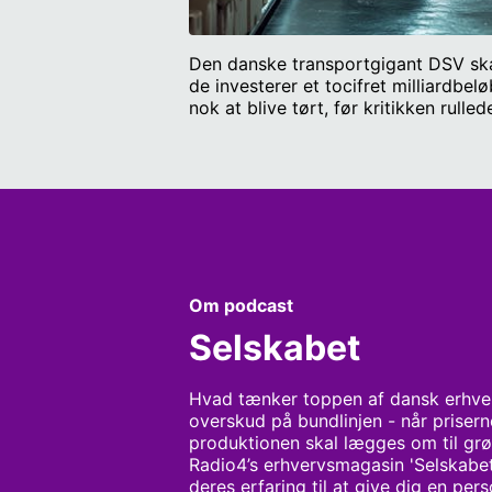
Den danske transportgigant DSV ska
de investerer et tocifret milliardbe
nok at blive tørt, før kritikken rull
menneskerettighederne? Vi tager deb
dage. Vi ser også nærmere på den v
topchefer vil muligheden for hjemme
medarbejderne til det? Erhvervspane
FCK-boss Flemming Østergaard nu vil 
administrerende direktør i tænketan
produceret af BEAM Audio Agency f
Om podcast
Selskabet
Hvad tænker toppen af dansk erhvervs
overskud på bundlinjen - når priserne
produktionen skal lægges om til grøn
Radio4’s erhvervsmagasin 'Selskabet'
deres erfaring til at give dig en pers