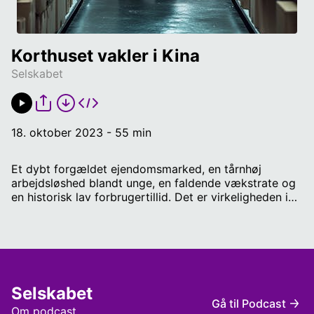
Korthuset vakler i Kina
Selskabet
18. oktober 2023 - 55 min
Et dybt forgældet ejendomsmarked, en tårnhøj
arbejdsløshed blandt unge, en faldende vækstrate og
en historisk lav forbrugertillid. Det er virkeligheden i
Kina lige nu, og det har resulteret i et mere
pessimistisk syn på fremtiden blandt mange kinesere,
der også føder meget få børn. Men er der grund til
sortsynet? Har Kina toppet i sit væksteventyr? Det ser
vi nærmere på i denne udgave af Selskabet. Vi taler
også om, hvordan udviklingen i Kina påvirker resten af
Selskabet
verden, og om Kina fortsat er attraktiv for danske
Gå til Podcast
virksomheder. Gæster: Amy Yuan Zhuang, ledende
Om podcast