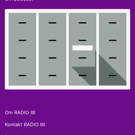
økonom i Nationalbanken, og Allan von Mehren,
chefanalytiker i Danske Bank med fokus på Kina.
‘Selskabet’ er produceret af BEAM Audio Agency for
Radio4.
Om RADIO IIII
Kontakt RADIO IIII