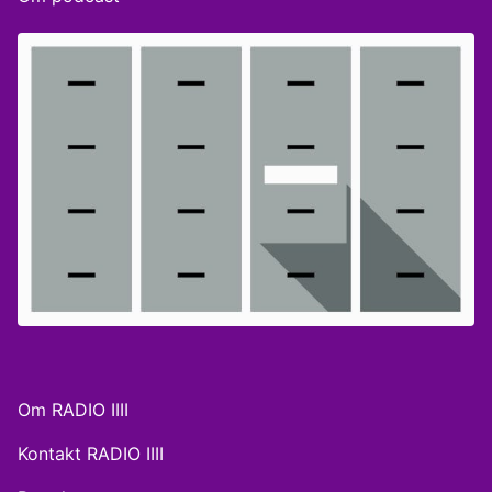
medarbejdere har måttet løbe stærkere for at løse
opgaverne, andre har måttet sige nej til ordrer eller
besætte ledige stillinger med medarbejdere, der ikke
havde de ønskede kvalifikationer. Og så har manglen
på arbejdskraft også betydet, at der nu bliver talt flere
sprog i kantinerne. Det er f.eks. slet ikke så
ualmindeligt at høre spansk, italiensk og portugisisk
ude på de danske arbejdspladser. Gæster: Britt Bager,
bestyrelsesmedlem og tidl. folketingsmedlem for Det
Konservative Folkeparti, og Balder Johansen, daglig
leder i byggefirmaet LOGIK & CO. ‘Selskabet’ er
produceret af BEAM Audio Agency for Radio4.
Om RADIO IIII
Kontakt RADIO IIII