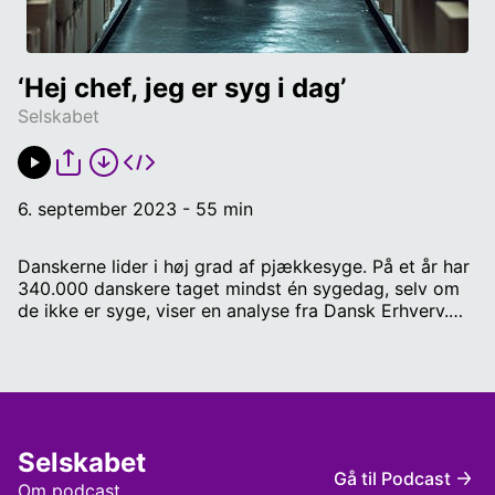
‘Hej chef, jeg er syg i dag’
Selskabet
6. september 2023 - 55 min
Danskerne lider i høj grad af pjækkesyge. På et år har
340.000 danskere taget mindst én sygedag, selv om
de ikke er syge, viser en analyse fra Dansk Erhverv.
Det svarer til 11 procent af de beskæftigede danskere,
og pjækkeriet koster virksomhederne og samfundet
milliarder hvert eneste år. Men hvad ligger bag
danskernes pjækkeri? Og kan vi overhovedet komme
det til livs? Det spørger vi dagens erhvervspanel om.
Vi kommer også ind på konsekvenserne af den lange
Selskabet
periode med mangel på arbejdskraft. I nogle
Gå til Podcast
virksomheder har det betydet, at de øvrige
Om podcast