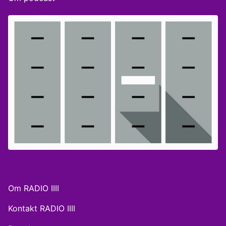
betydning vurderingerne har for boligejerne og for
dem, der overvejer at købe eller sælge. Vi taler også
om priskrig i supermarkederne her på et tidspunkt,
hvor inflationen er faldet til 2,4 procent. Hvad betyder
det for os som forbrugere? Får vi reelt noget ud af
det, eller er priskrigen bare et mediestunt? Hør
analysen fra vores erhvervspanel, som også afslører
deres forventninger til energipriserne den kommende
vinter. Gæster: Stina Vrang Elias, administrerende
direktør i tænketanken DEA, og Henrik Stenmann,
stifter og bestyrelsesmedlem i det digitale bureau IIH
Nordic. ‘Selskabet’ er produceret af BEAM Audio
Agency for Radio4.
Om RADIO IIII
Kontakt RADIO IIII