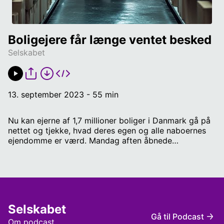
Boligejere får længe ventet besked
Selskabet
13. september 2023 - 55 min
Nu kan ejerne af 1,7 millioner boliger i Danmark gå på
nettet og tjekke, hvad deres egen og alle naboernes
ejendomme er værd. Mandag aften åbnede
Vurderingsstyrelsen nemlig op for de foreløbige 2022-
ejendomsvurderinger. Det er vurderinger, som får
betydning for, hvor meget boligejerne skal betale i
ejendomsskat i 2024. Men det er også vurderinger,
som er udskældte, fordi de er forsinkede, midlertidige,
og fordi boligejerne ikke har mulighed for at klage. Vi
Selskabet
dykker ned i de nye ejendomsvurderinger og prøver at
Gå til Podcast
forstå, hvorfor det er så svær en opgave, og hvilken
Om podcast