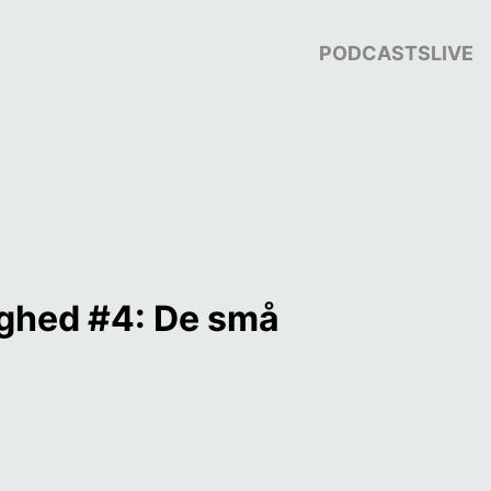
PODCASTS
LIVE
ighed #4: De små 