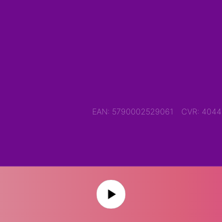
EAN: 5790002529061
CVR: 404