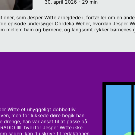
30. april 2026 - 29 min
itutioner, som Jesper Witte arbejdede i, fortæller om en an
rde episode undersøger Cordelia Weber, hvordan Jesper W
rum mellem ham og børnene, og langsomt rykker børnenes 
n på voreslillehemmelighed@radio4.dk. Medvirkende: Psykol
rnille Spitz, Martin Grøndal, ‘Anders’ og ‘Kirsten’. Vært og
oduktion: Thomas Arent Research: Hilde Agergaard Svendsen
r Witte et uhyggeligt dobbeltliv. 
ven, men for lukkede døre begik han 
drenge, han var ansat til at passe på. 
RADIO IIII, hvorfor Jesper Witte ikke 
om sagen, kan du skrive til redaktionen 