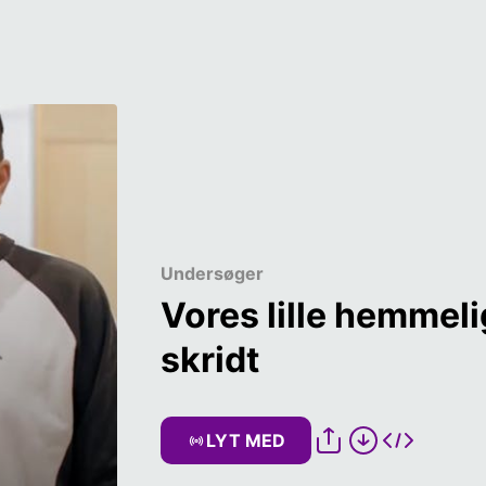
Undersøger
Vores lille hemmel
skridt
LYT MED