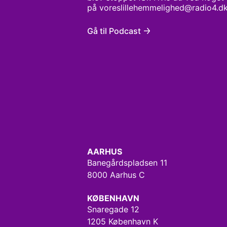
på voreslillehemmelighed@radio4.d
Gå til Podcast
AARHUS
Banegårdspladsen 11
8000 Aarhus C
KØBENHAVN
Snaregade 12
1205 København K