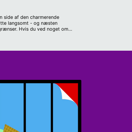
den side af den charmerende
itte langsomt - og næsten
grænser. Hvis du ved noget om
og Anne Kaplan, efterforsker Jonas
 journalist: Cordelia Weber
 Musik og lyddesign: Leo Peter