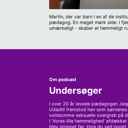
Martin, der var barn i en af de inst
pædagog. En meget mørk side. I fje
umærkeligt - skaber et hemmeligt 
sagen, kan du skrive til redaktione
Seider og psykolog ved Red Barnet Pe
Manuskript, tilrettelæggelse og pr
Larsen
Om podcast
Undersøger
I over 20 år levede pædagogen Jespe
Udadtil fremstod han som børnenes 
voldsomme seksuelle overgreb på de 
I ‘Vores lille hemmelighed’ afdækker 
blev stoppet før. Hvis du ved noget 