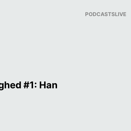
PODCASTS
LIVE
ghed #1: Han 