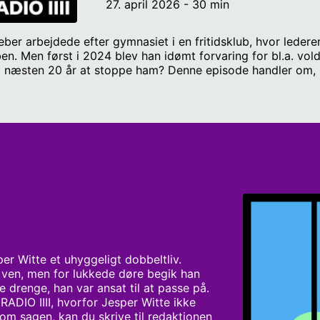
27. april 2026 - 30 min
ber arbejdede efter gymnasiet i en fritidsklub, hvor leder
en. Men først i 2024 blev han idømt forvaring for bl.a. vo
et næsten 20 år at stoppe ham? Denne episode handler om,
lle barnet fra de andre børn. Første trin i en grooming-pr
onen på voreslillehemmelighed@radio4.dk. Medvirkende: Psy
t Pernille Spitz, ‘Anders’ og ‘Kirsten’. Vært og journalist:
omas Arent Research: Hilde Agergaard Svendsen Musik og ly
r Witte et uhyggeligt dobbeltliv. 
ven, men for lukkede døre begik han 
drenge, han var ansat til at passe på. 
RADIO IIII, hvorfor Jesper Witte ikke 
om sagen, kan du skrive til redaktionen 