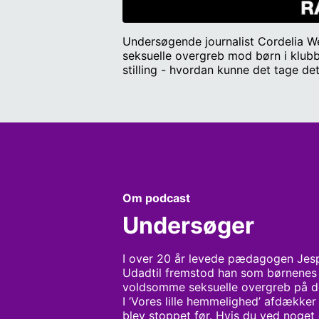
Undersøgende journalist Cordelia We
seksuelle overgreb mod børn i klubb
stilling - hvordan kunne det tage d
særlige ofre og sørgede for at adski
om sagen, kan du skrive til redakti
Jonas Seider, psykolog ved Red Barne
tilrettelæggelse og produktion: Th
Om podcast
Undersøger
I over 20 år levede pædagogen Jespe
Udadtil fremstod han som børnenes 
voldsomme seksuelle overgreb på de 
I ‘Vores lille hemmelighed’ afdækker 
blev stoppet før. Hvis du ved noget 