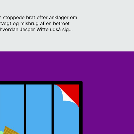
en stoppede brat efter anklager om
ldtægt og misbrug af en betroet
 hvordan Jesper Witte udså sig
oces: Udvælgelsen. Hvis du ved noget
kolog Anne Kaplan, efterforsker
 Cordelia Weber Manuskript,
ddesign: Leo Peter Larsen