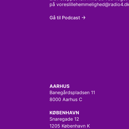
på voreslillehemmelighed@radio4.d
Gå til Podcast
AARHUS
Banegårdspladsen 11
8000 Aarhus C
KØBENHAVN
Snaregade 12
1205 København K