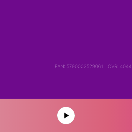
EAN: 5790002529061
CVR: 404