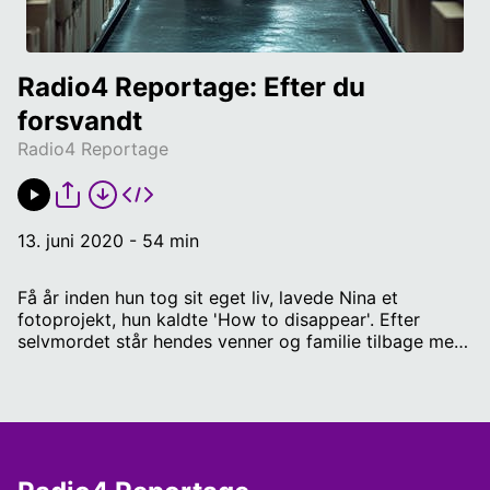
Radio4 Reportage: Efter du 
forsvandt
Radio4 Reportage
13. juni 2020 - 54 min
Få år inden hun tog sit eget liv, lavede Nina et
fotoprojekt, hun kaldte 'How to disappear'. Efter
selvmordet står hendes venner og familie tilbage med
hænderne fulde af sorg, skyld og ubesvarede
spørgsmål. 'Efter du forsvandt' handler om, hvordan
Ninas bedste ven Mette leder efter svar. Mette graver
sig igennem dagbøger og snakker med Ninas
efterladte i et forsøg på at forstå det uforståelige.
Tilrettelagt og fortalt af Mette Post Riggelsen i