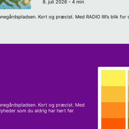
8. juli 2026 - 4 min
anegårdspladsen. Kort og præcist. Med RADIO IIII’s blik fo
Banegårdspladsen. Kort og præcist. Med 
 Nyheder som du aldrig har hørt før