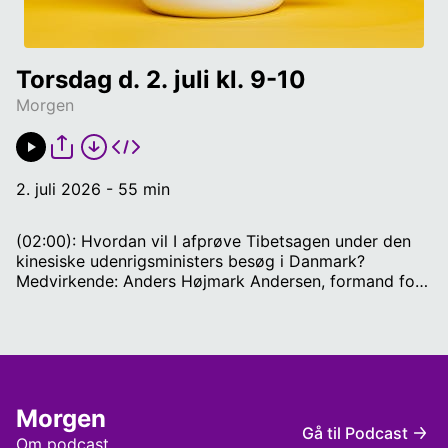
Torsdag d. 2. juli kl. 9-10
Morgen
2. juli 2026 - 55 min
(02:00): Hvordan vil I afprøve Tibetsagen under den
kinesiske udenrigsministers besøg i Danmark?
Medvirkende: Anders Højmark Andersen, formand for
Støttekomiteen for Tibet. (19:00): Hvad skete der
egentligt den 29. september 2025 i luften?
Medvirkende: Torben Hollmann, Formand for
sundhedsrådet Østsjælland og øerne og valgt i Lolland
Byråd for Socialdemokratiet. (30:00): Medvirkende:
Stefan Weichert, journalist i Ukraine (51:00):
Morgen
Medvirkende: Peter Ernstved Rasmussen. Vært på
Gå til Podcast
Frontlinjen her på RADIO IIII og redaktør på
Om podcast