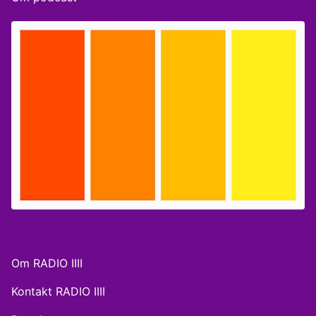
forsvarsmediet Olfi. Værter: Anne Phillipsen og Laura
Lin
Om RADIO IIII
Kontakt RADIO IIII