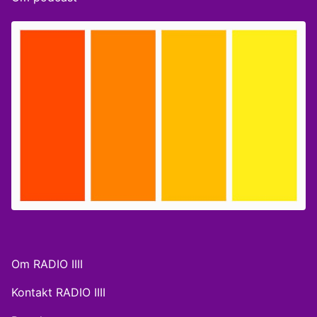
Syrien. Medvirkende: Peter Viggo Jakobsen, lektor
Forsvarsakademiet. Værter: Anne Philipsen & Kasper
Harboe
Om RADIO IIII
Kontakt RADIO IIII