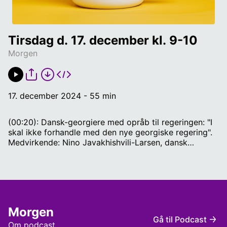
Tirsdag d. 17. december kl. 9-10
Morgen
17. december 2024 - 55 min
(00:20): Dansk-georgiere med opråb til regeringen: "I
skal ikke forhandle med den nye georgiske regering".
Medvirkende: Nino Javakhishvili-Larsen, dansk
georgier, underskriver af brevet. (16:00): Historisk
mistillidsvotum til Scholtz - hvad sker der nu?
Medvirkende: Philipp Ostrowicz, Tysklandsekspert og
Senior Research Advisor på Copenhagen Business
School. (29:00): Gyldne håndtryk i landets kommuner.
Medvirkende: Tomas Therkildsen, administrerende
Morgen
direktør i DJØF. (42:00): Tyrkiske tropper og tyrkisk-
Gå til Podcast
støttede militser samler sig lige nu ved grænsen til
Om podcast