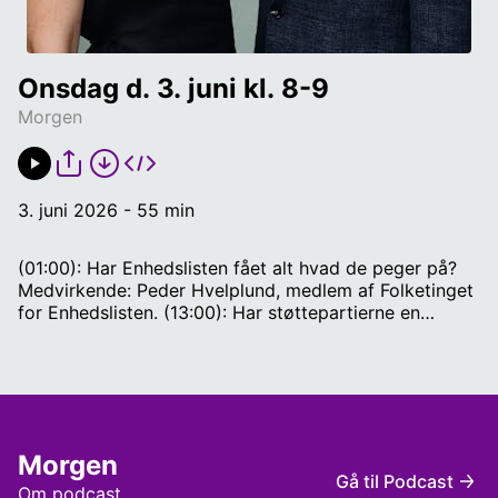
Onsdag d. 3. juni kl. 8-9
Morgen
3. juni 2026 - 55 min
(01:00): Har Enhedslisten fået alt hvad de peger på?
Medvirkende: Peder Hvelplund, medlem af Folketinget
for Enhedslisten. (13:00): Har støttepartierne en
skriftlig aftale med regeringen? Medvirkende: Steffen
Hjaltelin, politisk analytiker og tidligere strategisk
rådgiver for Anders Fogh Rasmussen og Lars Løkke.
(19:00): Har Forsvaret ikke fået nok? Medvirkende:
Caspar Stefani, tidligere officer, cand.scient. pol, og 1.
suppleant for kommunalbestyrelsen på Frederiksberg
Morgen
(C). (33:00): Hvordan sikrer det nye regeringsgrundlag
Gå til Podcast
et mere tilgængeligt boligmarked for
Om podcast