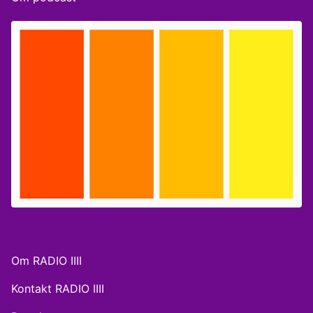
førstegangskøbere? Medvirkende: Magnus Georg
Jensen, MF Radikale Venstre. (45:00): Er
regeringsgrundlaget ordentligt finansieret?
Medvirkende: Carl-Johan Dalgaard, formand for det
økonomiske råd og det, man kalder overvismand.
(51:00): Er Kræftens Bekæmpelse tilfredse med
regeringsgrundlaget? Medvirkende: Jesper Fisker,
administrerende direktør i Kræftens Bekæmpelse.
Værter: Anne Philipsen & Nicolai Dandanell
Om RADIO IIII
Kontakt RADIO IIII