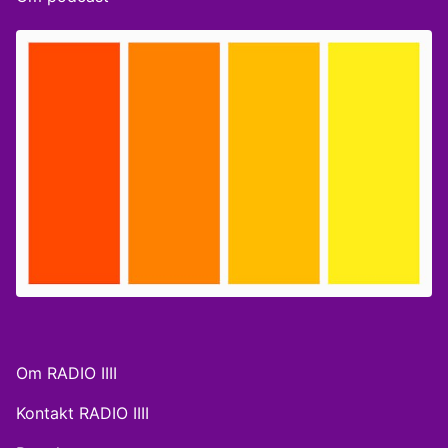
Bernt Henriksen, erhvervskommentator på Berlingske.
Værter: Mathias Wissing & Laura Lin
Om RADIO IIII
Kontakt RADIO IIII