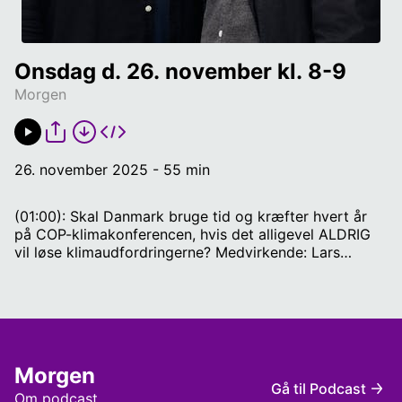
Onsdag d. 26. november kl. 8-9
Morgen
26. november 2025 - 55 min
(01:00): Skal Danmark bruge tid og kræfter hvert år
på COP-klimakonferencen, hvis det alligevel ALDRIG
vil løse klimaudfordringerne? Medvirkende: Lars
Aagaard, Klima-, energi- og forsyningsminister (M).
(13:00): Hvad er Amira Smajic nu tiltalt for?
Medvirkende: Katrine Balch, journalist hos
Frihedsbrevet. (31:00): Hvad er der på spil for både
Danmark og USA til forestående møde? Medvirkende:
Marc Jacobsen, forsker i international politik i Arktis
Morgen
ved Forsvarsakademiet. (43:00): Har du en plan, som
Gå til Podcast
begge parter kan acceptere? Medvirkende: Thomas
Om podcast