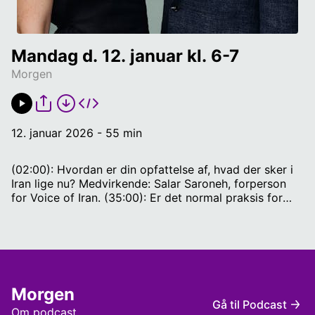
Mandag d. 12. januar kl. 6-7
Morgen
12. januar 2026 - 55 min
(02:00): Hvordan er din opfattelse af, hvad der sker i
Iran lige nu? Medvirkende: Salar Saroneh, forperson
for Voice of Iran. (35:00): Er det normal praksis for
USA at lave invasionsplaner? Medvirkende: Matias
Seidelin, journalist på forsvarsmediet Olfi og tidl. USA-
korrespondent og ekspert i USA og amerikansk
udenrigspolitik. (41:00): Hvornår giver det mening at
lave et nordisk atomvåbenberedskab med Sverige i
spidsen? Medvirkende: Mikkel Runge Olesen,
Morgen
seniorforsker i udenrigspolitik og diplomati ved DIIS.
Gå til Podcast
Værter: Anne Phillipsen og Nicolai Dandanell.
Om podcast