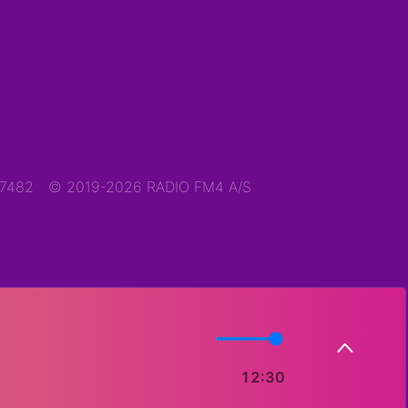
47482
© 2019-2026 RADIO FM4 A/S
12:30