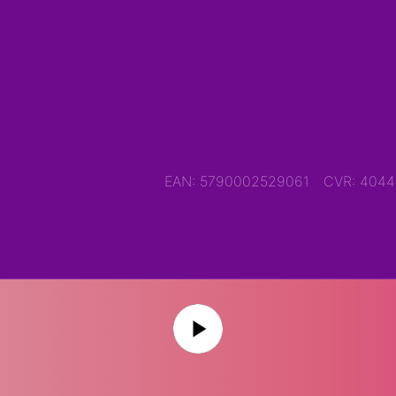
EAN: 5790002529061
CVR: 404