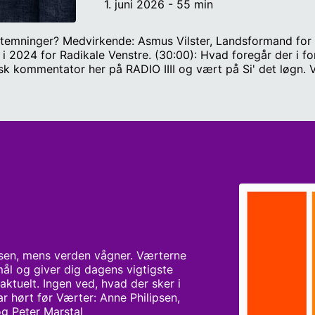
1. juni 2026 - 55 min
stemninger? Medvirkende: Asmus Vilster, Landsformand fo
 i 2024 for Radikale Venstre. (30:00): Hvad foregår der i f
sk kommentator her på RADIO IIII og vært på Si' det løgn. 
sen, mens verden vågner. Værterne 
ål og giver dig dagens vigtigste 
ktuelt. Ingen ved, hvad der sker i 
 hørt før Værter: Anne Philipsen, 
og Peter Marstal